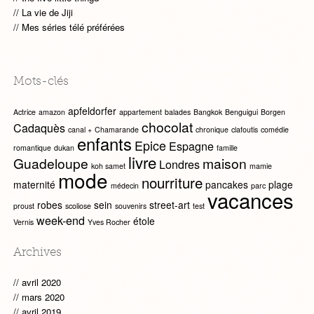
La vie de Jiji
Mes séries télé préférées
Mots-clés
apfeldorfer
Actrice
amazon
appartement
balades
Bangkok
Benguigui
Borgen
chocolat
Cadaquès
canal +
Chamarande
chronique
clafoutis
comédie
enfants
Epice
Espagne
romantique
dukan
famille
livre
Guadeloupe
maison
Londres
koh samet
mamie
mode
nourriture
maternité
pancakes
plage
médecin
parc
vacances
robes
sein
street-art
proust
scoliose
souvenirs
test
week-end
étole
Vernis
Yves Rocher
Archives
avril 2020
mars 2020
avril 2019