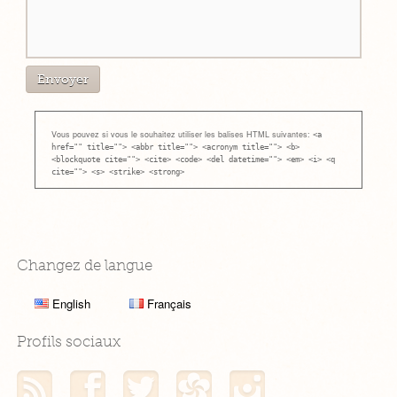
Vous pouvez si vous le souhaitez utiliser les balises HTML suivantes:
<a
href="" title=""> <abbr title=""> <acronym title=""> <b>
<blockquote cite=""> <cite> <code> <del datetime=""> <em> <i> <q
cite=""> <s> <strike> <strong>
Changez de langue
English
Français
Profils sociaux
Mon flux RSS
Mon profil Facebook
Mon profil Twitter
Mon profil Hellocoton
Mon profil Instagram