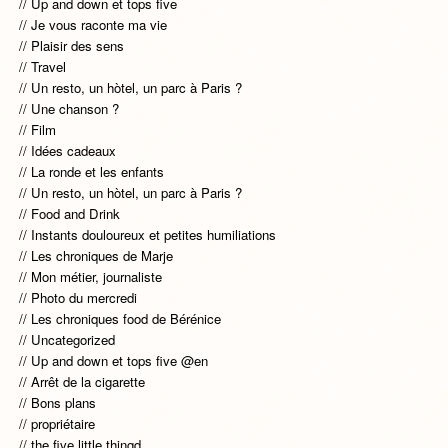
Up and down et tops five
Je vous raconte ma vie
Plaisir des sens
Travel
Un resto, un hòtel, un parc à Paris ?
Une chanson ?
Film
Idées cadeaux
La ronde et les enfants
Un resto, un hòtel, un parc à Paris ?
Food and Drink
Instants douloureux et petites humiliations
Les chroniques de Marje
Mon métier, journaliste
Photo du mercredi
Les chroniques food de Bérénice
Uncategorized
Up and down et tops five @en
Arrêt de la cigarette
Bons plans
propriétaire
the five little thingd