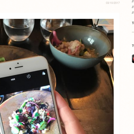
03/10/2017
T
T