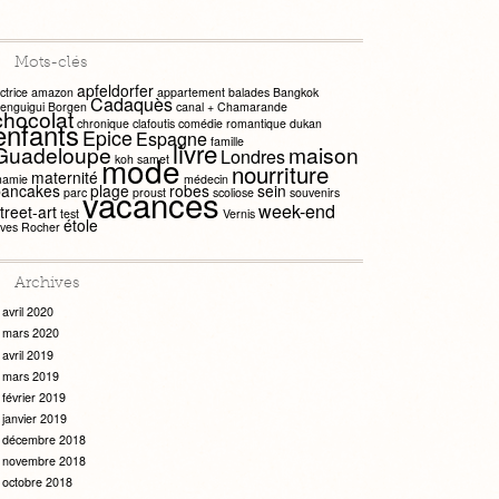
Mots-clés
apfeldorfer
ctrice
amazon
appartement
balades
Bangkok
Cadaquès
enguigui
Borgen
canal +
Chamarande
chocolat
chronique
clafoutis
comédie romantique
dukan
enfants
Epice
Espagne
famille
livre
Guadeloupe
maison
Londres
mode
koh samet
nourriture
maternité
amie
médecin
pancakes
plage
robes
sein
vacances
parc
proust
scoliose
souvenirs
week-end
treet-art
test
Vernis
étole
ves Rocher
Archives
avril 2020
mars 2020
avril 2019
mars 2019
février 2019
janvier 2019
décembre 2018
novembre 2018
octobre 2018