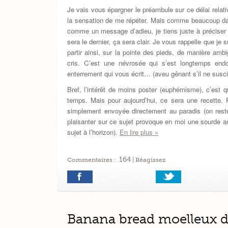
Je vais vous épargner le préambule sur ce délai relati
la sensation de me répéter. Mais comme beaucoup dans
comme un message d’adieu, je tiens juste à préciser m
sera le dernier, ça sera clair. Je vous rappelle que je
partir ainsi, sur la pointe des pieds, de manière am
cris. C’est une névrosée qui s’est longtemps end
enterrement qui vous écrit… (aveu gênant s’il ne susci
Bref, l’intérêt de moins poster (euphémisme), c’est q
temps. Mais pour aujourd’hui, ce sera une recette.
simplement envoyée directement au paradis (on reste
plaisanter sur ce sujet provoque en moi une sourde an
sujet à l’horizon).
En lire plus »
164
Commentaires :
| Réagissez
Banana bread moelleux d