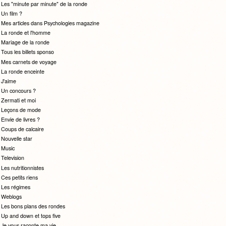
Les "minute par minute" de la ronde
Un film ?
Mes articles dans Psychologies magazine
La ronde et l'homme
Mariage de la ronde
Tous les billets sponso
Mes carnets de voyage
La ronde enceinte
J'aime
Un concours ?
Zermati et moi
Leçons de mode
Envie de livres ?
Coups de calcaire
Nouvelle star
Music
Television
Les nutritionnistes
Ces petits riens
Les régimes
Weblogs
Les bons plans des rondes
Up and down et tops five
Je vous raconte ma vie