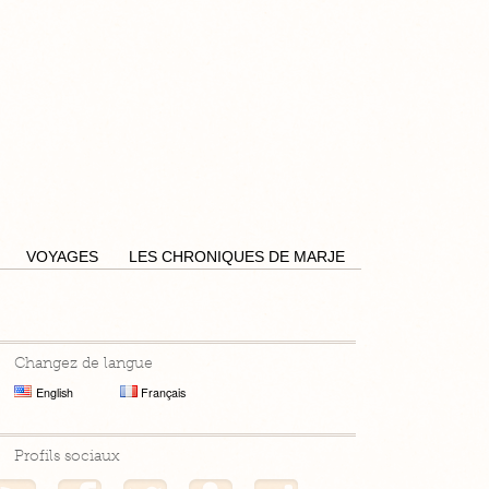
Pensées by Caro
VOYAGES
LES CHRONIQUES DE MARJE
Changez de langue
English
Français
Profils sociaux
Mon flux RSS
Mon profil Facebook
Mon profil Twitter
Mon profil Hellocoton
Mon profil Instagram