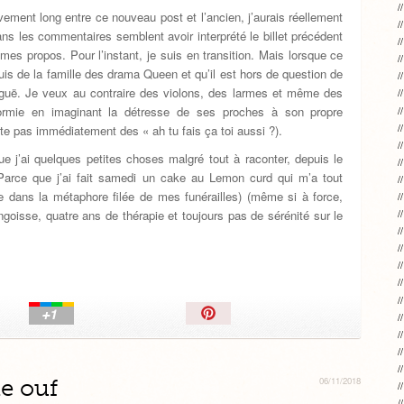
vement long entre ce nouveau post et l’ancien, j’aurais réellement
 les commentaires semblent avoir interprété le billet précédent
es propos. Pour l’instant, je suis en transition. Mais lorsque ce
 suis de la famille des drama Queen et qu’il est hors de question de
biguë. Je veux au contraire des violons, des larmes et même des
ormie en imaginant la détresse de ses proches à son propre
te pas immédiatement des « ah tu fais ça toi aussi ?).
ue j’ai quelques petites choses malgré tout à raconter, depuis le
 Parce que j’ai fait samedi un cake au Lemon curd qui m’a tout
 dans la métaphore filée de mes funérailles) (même si à force,
goisse, quatre ans de thérapie et toujours pas de sérénité sur le
Épingler!
e ouf
06/11/2018