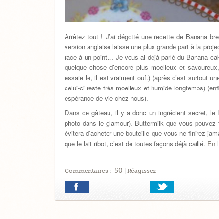
Arrêtez tout ! J’ai dégotté une recette de Banana br
version anglaise laisse une plus grande part à la proje
race à un point… Je vous ai déjà parlé du Banana c
quelque chose d’encore plus moelleux et savoureux,
essaie le, il est vraiment ouf.) (après c’est surtout u
celui-ci reste très moelleux et humide longtemps) (en
espérance de vie chez nous).
Dans ce gâteau, il y a donc un ingrédient secret, le 
photo dans le glamour). Buttermilk que vous pouvez 
évitera d’acheter une bouteille que vous ne finirez ja
que le lait ribot, c’est de toutes façons déjà caillé.
En l
50
Commentaires :
| Réagissez