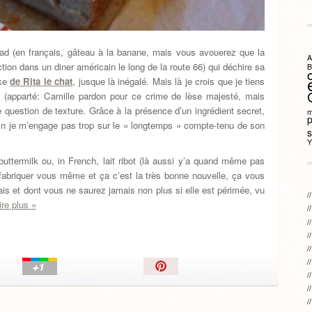
ead (en français, gâteau à la banane, mais vous avouerez que la
A
ction dans un diner américain le long de la route 66) qui déchire sa
B
ake
de Rita le chat
, jusque là inégalé. Mais là je crois que je tiens
 (apparté: Camille pardon pour ce crime de lèse majesté, mais
ne question de texture. Grâce à la présence d’un ingrédient secret,
m
fin je m’engage pas trop sur le « longtemps » compte-tenu de son
s
Y
buttermilk ou, in French, lait ribot (là aussi y’a quand même pas
fabriquer vous même et ça c’est la très bonne nouvelle, ça vous
mais et dont vous ne saurez jamais non plus si elle est périmée, vu
ire plus »
Épingler!