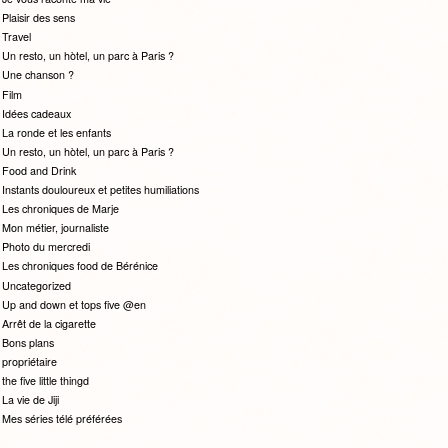
Plaisir des sens
Travel
Un resto, un hòtel, un parc à Paris ?
Une chanson ?
Film
Idées cadeaux
La ronde et les enfants
Un resto, un hòtel, un parc à Paris ?
Food and Drink
Instants douloureux et petites humiliations
Les chroniques de Marje
Mon métier, journaliste
Photo du mercredi
Les chroniques food de Bérénice
Uncategorized
Up and down et tops five @en
Arrêt de la cigarette
Bons plans
propriétaire
the five little thingd
La vie de Jiji
Mes séries télé préférées