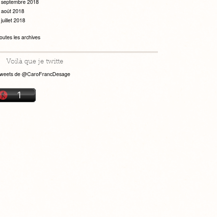
septembre 2018
août 2018
juillet 2018
outes les archives
Voilà que je twitte
weets de @CaroFrancDesage