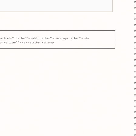
<a href="" title=""> <abbr title=""> <acronym title=""> <b>
i> <q cite=""> <s> <strike> <strong>