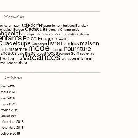
Mots-clés
apfeldorfer
ctrice
amazon
appartement
balades
Bangkok
Cadaquès
enguigui
Borgen
canal +
Chamarande
chocolat
chronique
clafoutis
comédie romantique
dukan
enfants
Epice
Espagne
famille
livre
Guadeloupe
maison
Londres
mode
koh samet
nourriture
maternité
amie
médecin
pancakes
plage
robes
sein
vacances
parc
proust
scoliose
souvenirs
week-end
treet-art
test
Vernis
étole
ves Rocher
Archives
avril 2020
mars 2020
avril 2019
mars 2019
février 2019
janvier 2019
décembre 2018
novembre 2018
octobre 2018