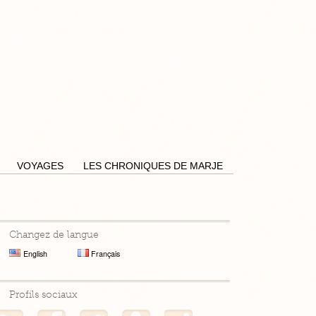
Pensées by Caro
VOYAGES
LES CHRONIQUES DE MARJE
Changez de langue
English
Français
Profils sociaux
Mon flux RSS
Mon profil Facebook
Mon profil Twitter
Mon profil Hellocoton
Mon profil Instagram