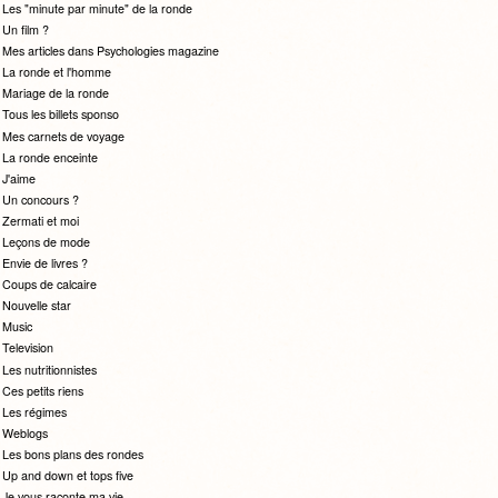
Les "minute par minute" de la ronde
Un film ?
Mes articles dans Psychologies magazine
La ronde et l'homme
Mariage de la ronde
Tous les billets sponso
Mes carnets de voyage
La ronde enceinte
J'aime
Un concours ?
Zermati et moi
Leçons de mode
Envie de livres ?
Coups de calcaire
Nouvelle star
Music
Television
Les nutritionnistes
Ces petits riens
Les régimes
Weblogs
Les bons plans des rondes
Up and down et tops five
Je vous raconte ma vie