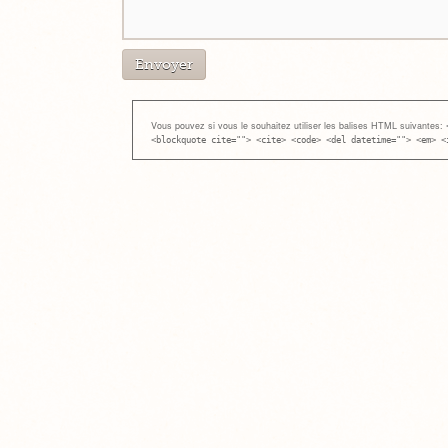
Vous pouvez si vous le souhaitez utiliser les balises HTML suivantes:
<blockquote cite=""> <cite> <code> <del datetime=""> <em> <