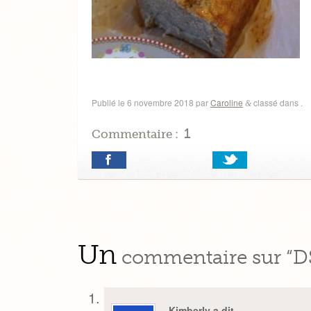
Publié le
6 novembre 2018
par
Caroline
classé dans .
&
1
Commentaire :
Un
commentaire sur “D
Kimberly a dit…