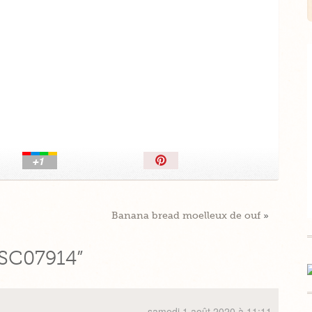
Épingler!
Banana bread moelleux de ouf
»
SC07914”
samedi 1 août 2020 à 11:11