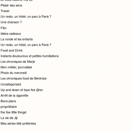
Plaisir des sens
Travel
Un resto, un hòtel, un parc à Paris ?
Une chanson ?
Film
Idées cadeaux
La ronde et les enfants
Un resto, un hòtel, un parc à Paris ?
Food and Drink
Instants douloureux et petites humiliations
Les chroniques de Marje
Mon métier, journaliste
Photo du mercredi
Les chroniques food de Bérénice
Uncategorized
Up and down et tops five @en
Arrêt de la cigarette
Bons plans
propriétaire
the five little thingd
La vie de Jiji
Mes séries télé préférées