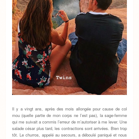
Il y a vingt ans, après des mois allongée pour cause de col
mou (quelle partie de mon corps ne l’est pas), la sage-femme
qui me suivait a commis l’erreur de m’autoriser à me lever. Une
salade césar plus tard, les contractions sont arrivées. Bien trop
tôt. Le churros, appelé au secours, a déboulé paniqué et nous