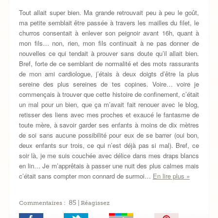
Tout allait super bien. Ma grande retrouvait peu à peu le goût,
ma petite semblait être passée à travers les mailles du filet, le
churros consentait à enlever son peignoir avant 16h, quant à
mon fils… non, rien, mon fils continuait à ne pas donner de
nouvelles ce qui tendait à prouver sans doute qu’il allait bien.
Bref, forte de ce semblant de normalité et des mots rassurants
de mon ami cardiologue, j’étais à deux doigts d’être la plus
sereine des plus sereines de tes copines. Voire… voire je
commençais à trouver que cette histoire de confinement, c’était
un mal pour un bien, que ça m’avait fait renouer avec le blog,
retisser des liens avec mes proches et exaucé le fantasme de
toute mère, à savoir garder ses enfants à moins de dix mètres
de soi sans aucune possibilité pour eux de se barrer (oui bon,
deux enfants sur trois, ce qui n’est déjà pas si mal). Bref, ce
soir là, je me suis couchée avec délice dans mes draps blancs
en lin… Je m’apprêtais à passer une nuit des plus calmes mais
c’était sans compter mon connard de surmoi…
En lire plus »
85
Commentaires :
| Réagissez
Épingler!