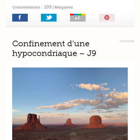
105
Commentaires :
| Réagissez
Épingler!
Confinement d’une
24/03/2020
hypocondriaque – J9