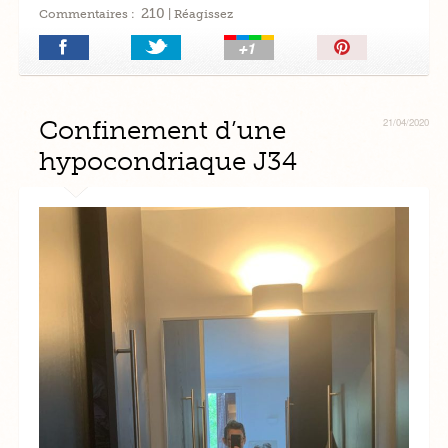
210
Commentaires :
| Réagissez
Épingler!
Confinement d’une
21/04/2020
hypocondriaque J34