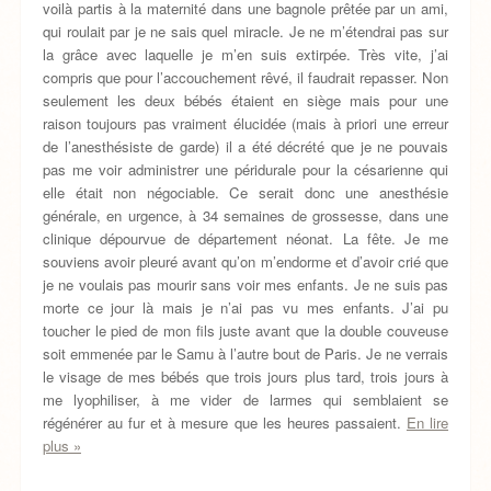
voilà partis à la maternité dans une bagnole prêtée par un ami,
qui roulait par je ne sais quel miracle. Je ne m’étendrai pas sur
la grâce avec laquelle je m’en suis extirpée. Très vite, j’ai
compris que pour l’accouchement rêvé, il faudrait repasser. Non
seulement les deux bébés étaient en siège mais pour une
raison toujours pas vraiment élucidée (mais à priori une erreur
de l’anesthésiste de garde) il a été décrété que je ne pouvais
pas me voir administrer une péridurale pour la césarienne qui
elle était non négociable. Ce serait donc une anesthésie
générale, en urgence, à 34 semaines de grossesse, dans une
clinique dépourvue de département néonat. La fête. Je me
souviens avoir pleuré avant qu’on m’endorme et d’avoir crié que
je ne voulais pas mourir sans voir mes enfants. Je ne suis pas
morte ce jour là mais je n’ai pas vu mes enfants. J’ai pu
toucher le pied de mon fils juste avant que la double couveuse
soit emmenée par le Samu à l’autre bout de Paris. Je ne verrais
le visage de mes bébés que trois jours plus tard, trois jours à
me lyophiliser, à me vider de larmes qui semblaient se
régénérer au fur et à mesure que les heures passaient.
En lire
plus »