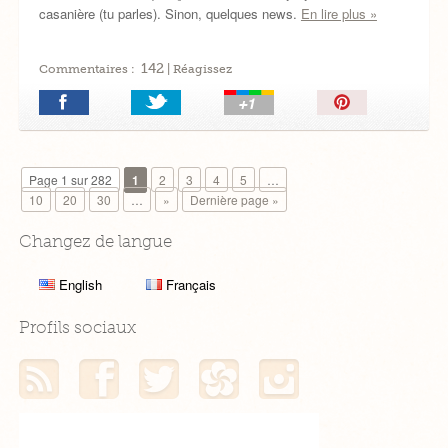
casanière (tu parles). Sinon, quelques news.
En lire plus »
142
Commentaires :
| Réagissez
Épingler!
Page 1 sur 282
1
2
3
4
5
…
10
20
30
…
»
Dernière page »
Changez de langue
English
Français
Profils sociaux
Mon flux RSS
Mon profil Facebook
Mon profil Twitter
Mon profil Hellocoton
Mon profil Instagram