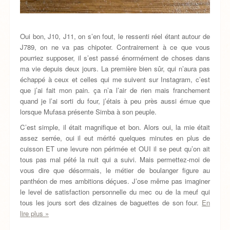
Oui bon, J10, J11, on s’en fout, le ressenti réel étant autour de
J789, on ne va pas chipoter. Contrairement à ce que vous
pourriez supposer, il s’est passé énormément de choses dans
ma vie depuis deux jours. La première bien sûr, qui n’aura pas
échappé à ceux et celles qui me suivent sur Instagram, c’est
que j’ai fait mon pain. ça n’a l’air de rien mais franchement
quand je l’ai sorti du four, j’étais à peu près aussi émue que
lorsque Mufasa présente Simba à son peuple.
C’est simple, il était magnifique et bon. Alors oui, la mie était
assez serrée, oui il eut mérité quelques minutes en plus de
cuisson ET une levure non périmée et OUI il se peut qu’on ait
tous pas mal pété la nuit qui a suivi. Mais permettez-moi de
vous dire que désormais, le métier de boulanger figure au
panthéon de mes ambitions déçues. J’ose même pas imaginer
le level de satisfaction personnelle du mec ou de la meuf qui
tous les jours sort des dizaines de baguettes de son four.
En
lire plus »