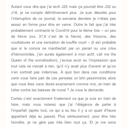
Autant vous dire que j’ai écrit J25 mais ça pourrait être J32 ou
J18, je ne compte définitivement plus. Je suis désolée pour
l’interruption de ce journal, la semaine dernière je n’étais pas
assez en forme pour être en verve. Outre le fait que j’ai très
probablement contracté le Covid19 pour la 6ème fois – un peu
de fièvre (oui, 37,8 c’est de la fièvre), des frissons, des
courbatures et une sensation de souffle court – (il est probable
que si le corona se manifestait par un panari ou une crise
d’hémorroïdes, j’en aurais également à mon actif, call me the
Queen of the somatisation), j’avoue avoir eu l’impression que
tout cela ne menait à rien, qu’il n’y avait plus d’avenir et qu’on
n’en sortirait pas indemnes. A quoi bon dans ces conditions
venir vous faire part de ces pensées un brin pessimistes alors
que vous êtes sans doute exactement comme moi, en train de
lutter contre les baisses de moral ? Je vous le demande.
Certes c’est exactement finalement ce que je suis en train de
faire, mais vous noterez que j’ai l’élégance de parler à
l’imparfait (après tout, ce qui a eu lieu il y a un quart d’heure
appartient déjà au passé). Plus sérieusement, pour être très
honnête, je ne gère pas très bien tout ça. Et je me sens