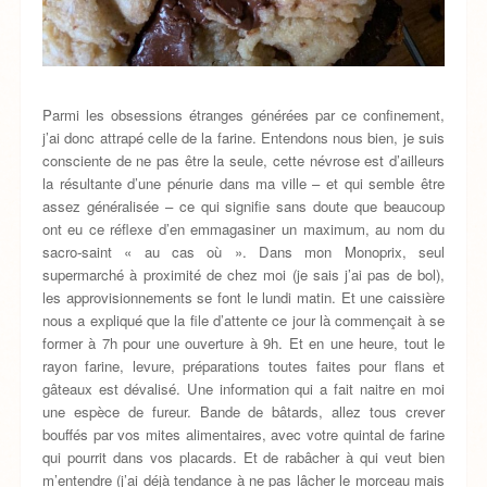
Parmi les obsessions étranges générées par ce confinement,
j’ai donc attrapé celle de la farine. Entendons nous bien, je suis
consciente de ne pas être la seule, cette névrose est d’ailleurs
la résultante d’une pénurie dans ma ville – et qui semble être
assez généralisée – ce qui signifie sans doute que beaucoup
ont eu ce réflexe d’en emmagasiner un maximum, au nom du
sacro-saint « au cas où ». Dans mon Monoprix, seul
supermarché à proximité de chez moi (je sais j’ai pas de bol),
les approvisionnements se font le lundi matin. Et une caissière
nous a expliqué que la file d’attente ce jour là commençait à se
former à 7h pour une ouverture à 9h. Et en une heure, tout le
rayon farine, levure, préparations toutes faites pour flans et
gâteaux est dévalisé. Une information qui a fait naitre en moi
une espèce de fureur. Bande de bâtards, allez tous crever
bouffés par vos mites alimentaires, avec votre quintal de farine
qui pourrit dans vos placards. Et de rabâcher à qui veut bien
m’entendre (j’ai déjà tendance à ne pas lâcher le morceau mais