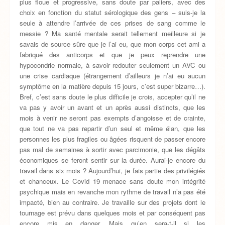
plus floue et progressive, sans doute par paliers, avec des
choix en fonction du statut sérologique des gens – suis-je la
seule à attendre l’arrivée de ces prises de sang comme le
messie ? Ma santé mentale serait tellement meilleure si je
savais de source sûre que je l’ai eu, que mon corps cet ami a
fabriqué des anticorps et que je peux reprendre une
hypocondrie normale, à savoir redouter seulement un AVC ou
une crise cardiaque (étrangement d’ailleurs je n’ai eu aucun
symptôme en la matière depuis 15 jours, c’est super bizarre…).
Bref, c’est sans doute le plus difficile je crois, accepter qu’il ne
va pas y avoir un avant et un après aussi distincts, que les
mois à venir ne seront pas exempts d’angoisse et de crainte,
que tout ne va pas repartir d’un seul et même élan, que les
personnes les plus fragiles ou âgées risquent de passer encore
pas mal de semaines à sortir avec parcimonie, que les dégâts
économiques se feront sentir sur la durée. Aurai-je encore du
travail dans six mois ? Aujourd’hui, je fais partie des privilégiés
et chanceux. Le Covid 19 menace sans doute mon intégrité
psychique mais en revanche mon rythme de travail n’a pas été
impacté, bien au contraire. Je travaille sur des projets dont le
tournage est prévu dans quelques mois et par conséquent pas
encore mis en danger. Mais qu’en sera-t-il si les