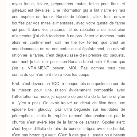
rayon farine, levure, préparations toutes faites pour flans et
gâteaux est dévalisé. Une information qui a fait naitre en moi
une espèce de fureur. Bande de bâtards, allez tous crever
bouffés par vos mites alimentaires, avec votre quintal de farine
qui pourrit dans vos placards. Et de rabâcher à qui veut bien
m’entendre (j’ai déjà tendance à ne pas lâcher le morceau mais
alors en confinement, call me the fox terrier) que c’est un
scandaaaaaale de se comporter aussi égoïstement, on devrait
rationner la farine, c’est dégueulasse d’en prendre dix paquets,
comment je fais moi pour mon Banana bread hein ? Parce que
j’en ai VRAIMENT besoin, MOI. Pas comme tous ces
connards qui n’en font rien à tous les coups.
Bref, c’est devenu un TOC, à chaque fois que quelqu’un sort de
la maison pour une raison évidemment compatible avec
l’attestation sa mère, je rappelle de prendre de la farine si y’en
a. (y’en a pas). On avait trouvé un début de filon dans une
épicerie bien glauquy, pas ultra bégueule sur les dates de
péremptions, mais le trophée ramené triomphalement par le
churros s’est avéré être de la farine de sarrasin. Spoiler alert:
c’est hyper difficile de faire de bonnes crêpes avec ce bordel,
n’est pas breton qui veut. C’est à dire que si jamais on a besoin