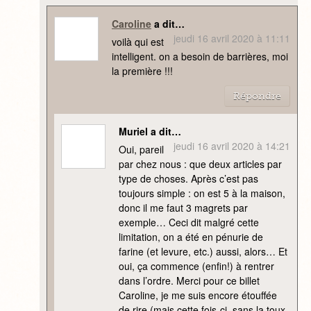
Caroline
a dit…
jeudi 16 avril 2020 à 11:11
voilà qui est
intelligent. on a besoin de barrières, moi
la première !!!
Répondre
Muriel a dit…
jeudi 16 avril 2020 à 14:21
Oui, pareil
par chez nous : que deux articles par
type de choses. Après c’est pas
toujours simple : on est 5 à la maison,
donc il me faut 3 magrets par
exemple… Ceci dit malgré cette
limitation, on a été en pénurie de
farine (et levure, etc.) aussi, alors… Et
oui, ça commence (enfin!) à rentrer
dans l’ordre. Merci pour ce billet
Caroline, je me suis encore étouffée
de rire (mais cette fois-ci, sans la toux