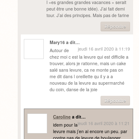
l »es grandes grandes vacances » serait
peut être une bonne idée). J’ai fait demi
tour. J’ai des principes. Mais pas de farine
Répondre
Mary16 a dit…
jeudi 16 avril 2020 à 11:19
Autour de
chez moi c est la levure qui est difficile a
trouver, alors je rationne, mais un cake
salé sans levure, ca ne monte pas on
me dit dans l oreillette qu il y a a
nouveau de la levure au supermarché
du coin, danse de la joie
Répondre
Caroline
a dit…
jeudi 16 avril 2020 à 11:21
idem pour la
levure mais j’en ai encore un peu. par
contre pas de levure de boulanger,