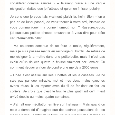
considérer comme sauvée ? – laissent place à une vague
résignation (faites que je l’attrape et qu’on en finisse, putain).
Je sens que je vous fais vraiment plaisir là, hein. Bien m’en a
pris en ce lundi pascal, de venir toquer à votre ordi, histoire de
vous communiquer ma bonne humeur, non ? Rassurez-vous,
j’ai quelques petites choses amusantes à vous dire pour clôre
cet interminable billet.
– Ma couronne continue de se faire la malle, régulièrement,
mais je suis passée maitre en recollage du bordel. Je refuse de
me résigner à la mettre dans une petite boite, mais il n’est pas
exclu qu’un de ces quatre je finisse vraiment par l’avaler. Ou
comment risquer un jour de pondre une merde à 2000 euros.
– Rose s’est assise sur ses lunettes et les a cassées. Je ne
sais pas par quel miracle, moi et mes deux mains gauches
avons réussi à les réparer avec du fil de fer dont on fait les
colliers. Je crois que c’est le truc le plus gratifiant qu’il m’est
arrivé depuis au moins quatre semaines.
– J’ai fait une méditation en live sur Instagram. Mais quand on
nous a demandé d’imaginer que des racines poussaient de nos
pieds jusqu’au centre de la terre, ça m’a évoqué des racines de