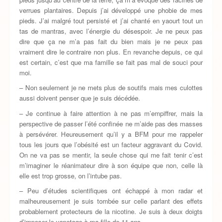
verrues plantaires. Depuis j’ai développé une phobie de mes
pieds. J’ai malgré tout persisté et j’ai chanté en yaourt tout un
tas de mantras, avec l’énergie du désespoir. Je ne peux pas
dire que ça ne m’a pas fait du bien mais je ne peux pas
vraiment dire le contraire non plus. En revanche depuis, ce qui
est certain, c’est que ma famille se fait pas mal de souci pour
moi.
– Non seulement je ne mets plus de soutifs mais mes culottes
aussi doivent penser que je suis décédée.
– Je continue à faire attention à ne pas m’empiffrer, mais la
perspective de passer l’été confinée ne m’aide pas des masses
à persévérer. Heureusement qu’il y a BFM pour me rappeler
tous les jours que l’obésité est un facteur aggravant du Covid.
On ne va pas se mentir, la seule chose qui me fait tenir c’est
m’imaginer le réanimateur dire à son équipe que non, celle là
elle est trop grosse, on l’intube pas.
– Peu d’études scientifiques ont échappé à mon radar et
malheureusement je suis tombée sur celle parlant des effets
probablement protecteurs de la nicotine. Je suis à deux doigts
d’imposer le vapotage à ma fille de 11 ans.