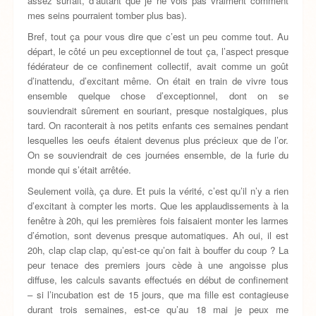
assez surfait, d’autant que je ne vois pas vraiment comment
mes seins pourraient tomber plus bas).
Bref, tout ça pour vous dire que c’est un peu comme tout. Au
départ, le côté un peu exceptionnel de tout ça, l’aspect presque
fédérateur de ce confinement collectif, avait comme un goût
d’inattendu, d’excitant même. On était en train de vivre tous
ensemble quelque chose d’exceptionnel, dont on se
souviendrait sûrement en souriant, presque nostalgiques, plus
tard. On raconterait à nos petits enfants ces semaines pendant
lesquelles les oeufs étaient devenus plus précieux que de l’or.
On se souviendrait de ces journées ensemble, de la furie du
monde qui s’était arrêtée.
Seulement voilà, ça dure. Et puis la vérité, c’est qu’il n’y a rien
d’excitant à compter les morts. Que les applaudissements à la
fenêtre à 20h, qui les premières fois faisaient monter les larmes
d’émotion, sont devenus presque automatiques. Ah oui, il est
20h, clap clap clap, qu’est-ce qu’on fait à bouffer du coup ? La
peur tenace des premiers jours cède à une angoisse plus
diffuse, les calculs savants effectués en début de confinement
– si l’incubation est de 15 jours, que ma fille est contagieuse
durant trois semaines, est-ce qu’au 18 mai je peux me