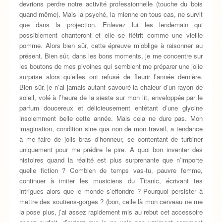
devrions perdre notre activité professionnelle (touche du bois
quand même). Mais la psyché, la mienne en tous cas, ne survit
que dans la projection. Enlevez lui les lendemain qui
possiblement chanteront et elle se flétrit comme une vieille
pomme. Alors bien sûr, cette épreuve m’oblige à raisonner au
présent. Bien sûr, dans les bons moments, je me concentre sur
les boutons de mes pivoines qui semblent me préparer une jolie
surprise alors qu’elles ont refusé de fleurir l’année dernière.
Bien sûr, je n’ai jamais autant savouré la chaleur d’un rayon de
soleil, volé à l’heure de la sieste sur mon lit, enveloppée par le
parfum doucereux et délicieusement entêtant d’une glycine
insolemment belle cette année. Mais cela ne dure pas. Mon
imagination, condition sine qua non de mon travail, a tendance
à me faire de jolis bras d’honneur, se contentant de turbiner
uniquement pour me prédire le pire. A quoi bon inventer des
histoires quand la réalité est plus surprenante que n’importe
quelle fiction ? Combien de temps vas-tu, pauvre femme,
continuer à imiter les musiciens du Titanic, écrivant tes
intrigues alors que le monde s’effondre ? Pourquoi persister à
mettre des soutiens-gorges ? (bon, celle là mon cerveau ne me
la pose plus, j’ai assez rapidement mis au rebut cet accessoire