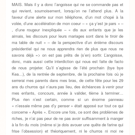
MAIS. Mais il y a donc l’angoisse qui ne se commande pas et
qui revient, sournoisement, lorsqu’on ne l’attend plus. A la
faveur d’une alerte sur mon téléphone, d’un mot chopé à la
volée, d’une accélération de mon coeur – « ça y’est je pars » –
, d’une rougeur inexpliquée – « dis aux enfants que je les
aimais, les discours pour leurs mariages sont dans le tiroir de
ma table de nuit » – de la perspective d’un énième discours
présidentiel qui ne nous apprendra rien de plus que nous ne
savons déjà => on est pas prêts de (s’en) sortir. L’angoisse,
donc, mais aussi cette interdiction qui nous est faite de facto
de nous projeter. Qu’il s’agisse de l’été prochain (bye bye
Kea…), de la rentrée de septembre, de la prochaine fois où je
serrerai mes parents dans mes bras, de cette fête pour les 29
ans du churros qui n’aura pas lieu, des échéances à venir pour
mes enfants, concours, année à valider, 6ème à terminer…
Plus rien n’est certain, comme si un énorme panneau
« n’essaie même pas d’y penser » était apposé sur tout ce qui
concerne « Après ». Encore une fois, ce sont des problèmes de
riches, je n’ai pas peur de ne pas avoir suffisamment à manger
à la fin du mois (même si je dois avouer une quête de farine qui
frise l’obsession) et théoriquement, ni le churros ni moi ne