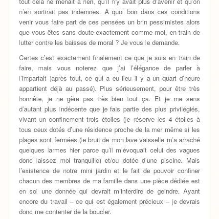
tout cela ne menait à rien, qu’il n’y avait plus d’avenir et qu’on
n’en sortirait pas indemnes. A quoi bon dans ces conditions
venir vous faire part de ces pensées un brin pessimistes alors
que vous êtes sans doute exactement comme moi, en train de
lutter contre les baisses de moral ? Je vous le demande.
Certes c’est exactement finalement ce que je suis en train de
faire, mais vous noterez que j’ai l’élégance de parler à
l’imparfait (après tout, ce qui a eu lieu il y a un quart d’heure
appartient déjà au passé). Plus sérieusement, pour être très
honnête, je ne gère pas très bien tout ça. Et je me sens
d’autant plus indécente que je fais partie des plus privilégiés,
vivant un confinement trois étoiles (je réserve les 4 étoiles à
tous ceux dotés d’une résidence proche de la mer même si les
plages sont fermées (le bruit de mon lave vaisselle m’a arraché
quelques larmes hier parce qu’il m’évoquait celui des vagues
donc laissez moi tranquille) et/ou dotée d’une piscine. Mais
l’existence de notre mini jardin et le fait de pouvoir confiner
chacun des membres de ma famille dans une pièce dédiée est
en soi une donnée qui devrait m’interdire de geindre. Ayant
encore du travail – ce qui est également précieux – je devrais
donc me contenter de la boucler.