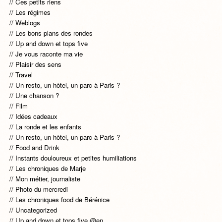
Ces petits riens
Les régimes
Weblogs
Les bons plans des rondes
Up and down et tops five
Je vous raconte ma vie
Plaisir des sens
Travel
Un resto, un hòtel, un parc à Paris ?
Une chanson ?
Film
Idées cadeaux
La ronde et les enfants
Un resto, un hòtel, un parc à Paris ?
Food and Drink
Instants douloureux et petites humiliations
Les chroniques de Marje
Mon métier, journaliste
Photo du mercredi
Les chroniques food de Bérénice
Uncategorized
Up and down et tops five @en