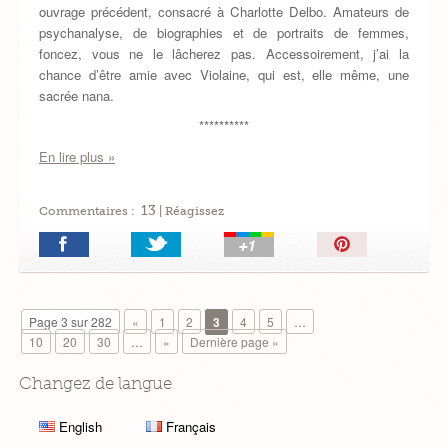
ouvrage précédent, consacré à Charlotte Delbo. Amateurs de
psychanalyse, de biographies et de portraits de femmes,
foncez, vous ne le lâcherez pas. Accessoirement, j’ai la
chance d’être amie avec Violaine, qui est, elle même, une
sacrée nana.
**********
En lire plus »
13
Commentaires :
| Réagissez
Épingler!
Page 3 sur 282
«
1
2
3
4
5
…
10
20
30
…
»
Dernière page »
Changez de langue
English
Français