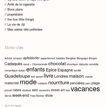
Arrêt de la cigarette
Bons plans
propriétaire
the five little thingd
La vie de Jiji
Mes séries télé préférées
Mots-clés
apfeldorfer
Actrice
amazon
appartement
balades
Bangkok
Benguigui
Borgen
chocolat
Cadaquès
canal +
Chamarande
chronique
clafoutis
comédie
enfants
Epice
Espagne
romantique
dukan
famille
livre
Guadeloupe
maison
Londres
koh samet
mamie
mode
nourriture
maternité
pancakes
plage
médecin
parc
vacances
robes
sein
street-art
proust
scoliose
souvenirs
test
week-end
étole
Vernis
Yves Rocher
Archives