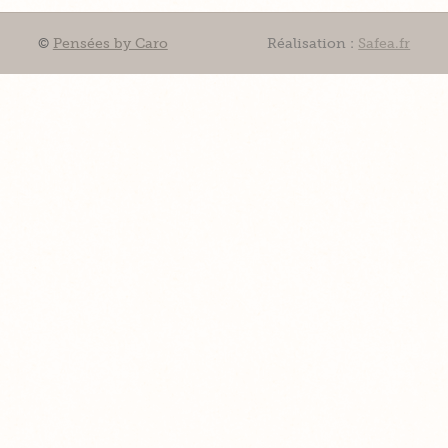
©
Pensées by Caro
Réalisation :
Safea.fr