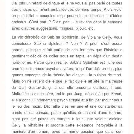
J’ai pris un retard de dingue et je ne vous ai pas parlé de toutes
ces choses qui m’ont emballée ces derniers temps. Alors voici
un petit billet « bouquins » qui pourra faire office aussi d’idées
cadeaux. C’est parti ? C’est parti. Je reviens dans la semaine
avec d’autres suggestions, fringues, bijoux, etc.
La vie dérobée de Sabina Spielrein
, de Violaine Gelly. Vous
connaissez Sabina Spielrein ? Non ? A priori c’est assez
normal, puisqu’elle fait partie de ces femmes que l’histoire a
gentiment décidé de coller sous un tapis, en dépit d’un destin
hors-norme. Parce qu’en réalité, Sabina Spielrein est l’une des
premières femmes psychanalystes, à qui l’on doit un des plus
grands concepts de la théorie freudienne – la pulsion de mort.
Mais on ne retient d’elle que le fait qu’elle ait été la maitresse
de Carl Gustav-Jung, à qui elle présenta d’ailleurs Freud.
Maltraitée par son père, trahie par Jung, dépouillée par Freud,
elle a connu l’internement psychiatrique et a fini par mourir sous
le feu des nazis. Dix mille vies en une et une constante: sa
parole et sa pensée, parce qu’elles émanaient d’une femme,
n’ont pas été prises en compte à leur juste valeur. Violaine
Gelly la réhabilite et raconte cette existence incroyable à la
manière d’un roman, avec la même passion que dans son