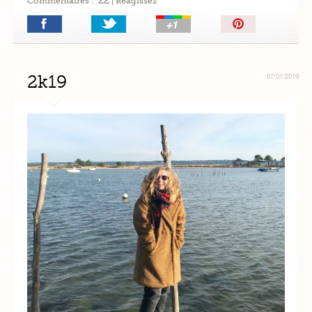
Commentaires :
| Réagissez
Épingler!
2k19
07/01/2019