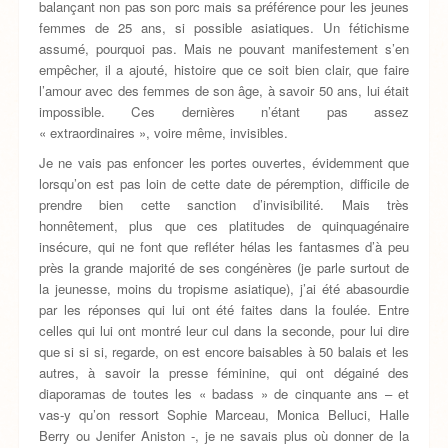
balançant non pas son porc mais sa préférence pour les jeunes
femmes de 25 ans, si possible asiatiques. Un fétichisme
assumé, pourquoi pas. Mais ne pouvant manifestement s’en
empêcher, il a ajouté, histoire que ce soit bien clair, que faire
l’amour avec des femmes de son âge, à savoir 50 ans, lui était
impossible. Ces dernières n’étant pas assez
« extraordinaires », voire même, invisibles.
Je ne vais pas enfoncer les portes ouvertes, évidemment que
lorsqu’on est pas loin de cette date de péremption, difficile de
prendre bien cette sanction d’invisibilité. Mais très
honnêtement, plus que ces platitudes de quinquagénaire
insécure, qui ne font que refléter hélas les fantasmes d’à peu
près la grande majorité de ses congénères (je parle surtout de
la jeunesse, moins du tropisme asiatique), j’ai été abasourdie
par les réponses qui lui ont été faites dans la foulée. Entre
celles qui lui ont montré leur cul dans la seconde, pour lui dire
que si si si, regarde, on est encore baisables à 50 balais et les
autres, à savoir la presse féminine, qui ont dégainé des
diaporamas de toutes les « badass » de cinquante ans – et
vas-y qu’on ressort Sophie Marceau, Monica Belluci, Halle
Berry ou Jenifer Aniston -, je ne savais plus où donner de la