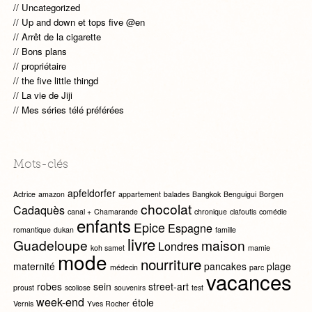
Uncategorized
Up and down et tops five @en
Arrêt de la cigarette
Bons plans
propriétaire
the five little thingd
La vie de Jiji
Mes séries télé préférées
Mots-clés
apfeldorfer
Actrice
amazon
appartement
balades
Bangkok
Benguigui
Borgen
chocolat
Cadaquès
canal +
Chamarande
chronique
clafoutis
comédie
enfants
Epice
Espagne
romantique
dukan
famille
livre
Guadeloupe
maison
Londres
koh samet
mamie
mode
nourriture
maternité
pancakes
plage
médecin
parc
vacances
robes
sein
street-art
proust
scoliose
souvenirs
test
week-end
étole
Vernis
Yves Rocher