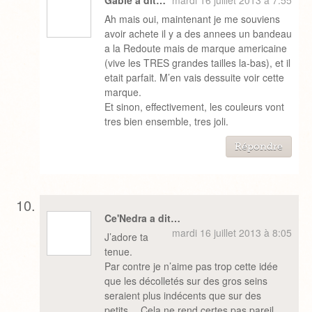
Gabie a dit…
mardi 16 juillet 2013 à 7:55
Ah mais oui, maintenant je me souviens
avoir achete il y a des annees un bandeau
a la Redoute mais de marque americaine
(vive les TRES grandes tailles la-bas), et il
etait parfait. M’en vais dessuite voir cette
marque.
Et sinon, effectivement, les couleurs vont
tres bien ensemble, tres joli.
Répondre
Ce'Nedra a dit…
mardi 16 juillet 2013 à 8:05
J’adore ta
tenue.
Par contre je n’aime pas trop cette idée
que les décolletés sur des gros seins
seraient plus indécents que sur des
petits… Cela ne rend certes pas pareil,