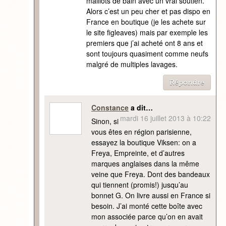
maillots de bain avec un vrai soutien.
Alors c’est un peu cher et pas dispo en
France en boutique (je les achete sur
le site figleaves) mais par exemple les
premiers que j’ai acheté ont 8 ans et
sont toujours quasiment comme neufs
malgré de multiples lavages.
Répondre
Constance
a dit…
mardi 16 juillet 2013 à 10:22
Sinon, si
vous êtes en région parisienne,
essayez la boutique Viksen: on a
Freya, Empreinte, et d’autres
marques anglaises dans la même
veine que Freya. Dont des bandeaux
qui tiennent (promis!) jusqu’au
bonnet G. On livre aussi en France si
besoin. J’ai monté cette boîte avec
mon associée parce qu’on en avait