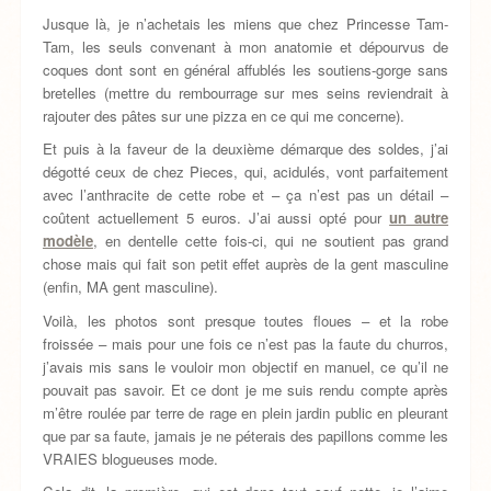
Jusque là, je n’achetais les miens que chez Princesse Tam-
Tam, les seuls convenant à mon anatomie et dépourvus de
coques dont sont en général affublés les soutiens-gorge sans
bretelles (mettre du rembourrage sur mes seins reviendrait à
rajouter des pâtes sur une pizza en ce qui me concerne).
Et puis à la faveur de la deuxième démarque des soldes, j’ai
dégotté ceux de chez Pieces, qui, acidulés, vont parfaitement
avec l’anthracite de cette robe et – ça n’est pas un détail –
coûtent actuellement 5 euros. J’ai aussi opté pour
un autre
modèle
, en dentelle cette fois-ci, qui ne soutient pas grand
chose mais qui fait son petit effet auprès de la gent masculine
(enfin, MA gent masculine).
Voilà, les photos sont presque toutes floues – et la robe
froissée – mais pour une fois ce n’est pas la faute du churros,
j’avais mis sans le vouloir mon objectif en manuel, ce qu’il ne
pouvait pas savoir. Et ce dont je me suis rendu compte après
m’être roulée par terre de rage en plein jardin public en pleurant
que par sa faute, jamais je ne péterais des papillons comme les
VRAIES blogueuses mode.