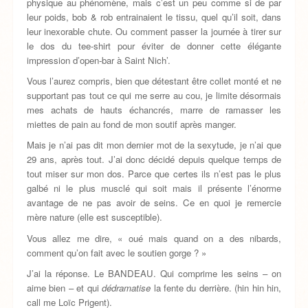
physique au phénomène, mais c’est un peu comme si de par
leur poids, bob & rob entrainaient le tissu, quel qu’il soit, dans
leur inexorable chute. Ou comment passer la journée à tirer sur
le dos du tee-shirt pour éviter de donner cette élégante
impression d’open-bar à Saint Nich’.
Vous l’aurez compris, bien que détestant être collet monté et ne
supportant pas tout ce qui me serre au cou, je limite désormais
mes achats de hauts échancrés, marre de ramasser les
miettes de pain au fond de mon soutif après manger.
Mais je n’ai pas dit mon dernier mot de la sexytude, je n’ai que
29 ans, après tout. J’ai donc décidé depuis quelque temps de
tout miser sur mon dos. Parce que certes ils n’est pas le plus
galbé ni le plus musclé qui soit mais il présente l’énorme
avantage de ne pas avoir de seins. Ce en quoi je remercie
mère nature (elle est susceptible).
Vous allez me dire, « oué mais quand on a des nibards,
comment qu’on fait avec le soutien gorge ? »
J’ai la réponse. Le BANDEAU. Qui comprime les seins – on
aime bien – et qui
dédramatise
la fente du derrière. (hin hin hin,
call me Loïc Prigent).