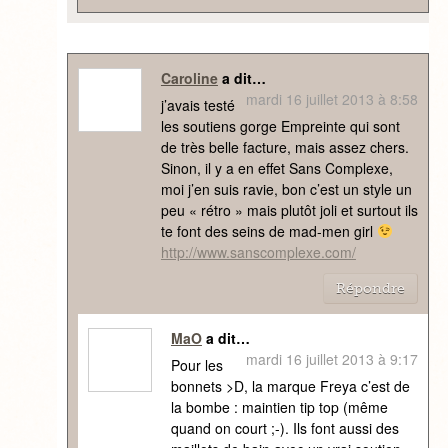
Caroline
a dit…
mardi 16 juillet 2013 à 8:58
j’avais testé
les soutiens gorge Empreinte qui sont
de très belle facture, mais assez chers.
Sinon, il y a en effet Sans Complexe,
moi j’en suis ravie, bon c’est un style un
peu « rétro » mais plutôt joli et surtout ils
te font des seins de mad-men girl
http://www.sanscomplexe.com/
Répondre
MaO
a dit…
mardi 16 juillet 2013 à 9:17
Pour les
bonnets >D, la marque Freya c’est de
la bombe : maintien tip top (même
quand on court ;-). Ils font aussi des