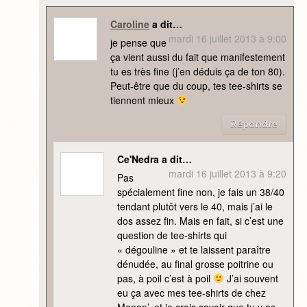
Caroline
a dit…
mardi 16 juillet 2013 à 9:00
je pense que
ça vient aussi du fait que manifestement
tu es très fine (j’en déduis ça de ton 80).
Peut-être que du coup, tes tee-shirts se
tiennent mieux
Répondre
Ce'Nedra a dit…
mardi 16 juillet 2013 à 9:20
Pas
spécialement fine non, je fais un 38/40
tendant plutôt vers le 40, mais j’ai le
dos assez fin. Mais en fait, si c’est une
question de tee-shirts qui
« dégouline » et te laissent paraître
dénudée, au final grosse poitrine ou
pas, à poil c’est à poil
J’ai souvent
eu ça avec mes tee-shirts de chez
Monop’, et je crois savoir que tu y as