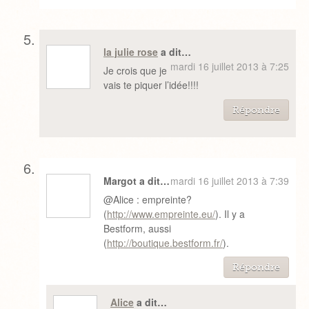
la julie rose
a dit…
mardi 16 juillet 2013 à 7:25
Je crois que je
vais te piquer l’idée!!!!
Répondre
Margot a dit…
mardi 16 juillet 2013 à 7:39
@Alice : empreinte?
(
http://www.empreinte.eu/
). Il y a
Bestform, aussi
(
http://boutique.bestform.fr/
).
Répondre
Alice
a dit…