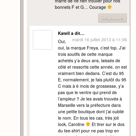
marre de ne rien trouver pour nos
bonnets F et G… Courage
Répondre
Katell a dit…
mardi 16 juillet 2013 à 11:06
Oui,
oui, la marque Freya, c’est top. J’ai
trois soutifs de cette marque
achetés y’a deux ans, laissés de
côté et ressortis cette année, on est
vraiment bien dedans. C’est du 95
E, normalement, je fais plutôt du 95
C mais à 6 mois de grossesse, y’a
pas que le ventre qui prend de
l’ampleur !! Je les avais trouvés à
Marseille vers la préfecture dans
une petite boutique dont j’ai oublié
le nom. En tous les cas, très joli
look, Caroline
Et tirer sur le dos
du tee-shirt pour ne pas trop en