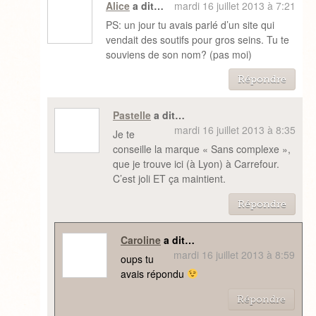
Alice
a dit…
mardi 16 juillet 2013 à 7:21
PS: un jour tu avais parlé d’un site qui
vendait des soutifs pour gros seins. Tu te
souviens de son nom? (pas moi)
Répondre
Pastelle
a dit…
mardi 16 juillet 2013 à 8:35
Je te
conseille la marque « Sans complexe »,
que je trouve ici (à Lyon) à Carrefour.
C’est joli ET ça maintient.
Répondre
Caroline
a dit…
mardi 16 juillet 2013 à 8:59
oups tu
avais répondu
Répondre