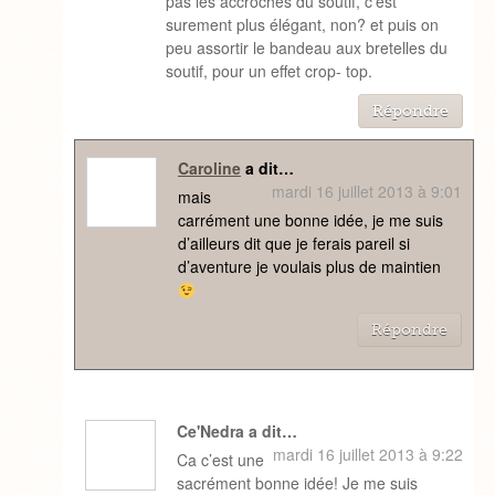
pas les accroches du soutif, c’est
surement plus élégant, non? et puis on
peu assortir le bandeau aux bretelles du
soutif, pour un effet crop- top.
Répondre
Caroline
a dit…
mardi 16 juillet 2013 à 9:01
mais
carrément une bonne idée, je me suis
d’ailleurs dit que je ferais pareil si
d’aventure je voulais plus de maintien
Répondre
Ce'Nedra a dit…
mardi 16 juillet 2013 à 9:22
Ca c’est une
sacrément bonne idée! Je me suis