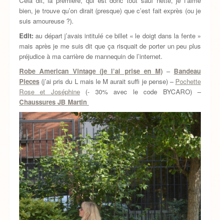
Cela dit, la première, qui est donc tout sauf nette, je l’aime
bien, je trouve qu’on dirait (presque) que c’est fait exprès (ou je
suis amoureuse ?).
Edit:
au départ j’avais intitulé ce billet « le doigt dans la fente »
mais après je me suis dit que ça risquait de porter un peu plus
préjudice à ma carrière de mannequin de l’internet.
Robe American Vintage (je l’ai prise en M)
–
Bandeau
Pieces
(j’ai pris du L mais le M aurait suffi je pense) –
Pochette
Rose et Joséphine
(- 30% avec le code BYCARO) –
Chaussures JB Martin