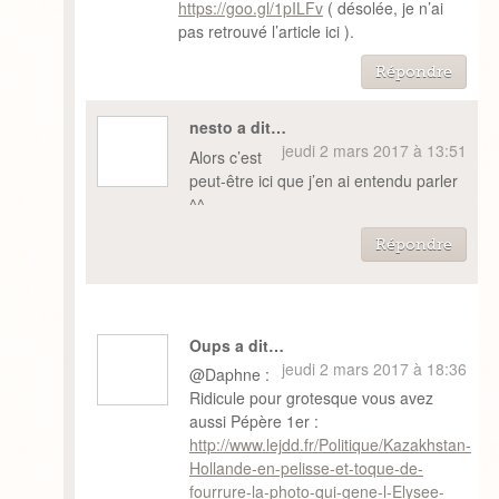
https://goo.gl/1pILFv
( désolée, je n’ai
pas retrouvé l’article ici ).
Répondre
nesto a dit…
jeudi 2 mars 2017 à 13:51
Alors c’est
peut-être ici que j’en ai entendu parler
^^
Répondre
Oups a dit…
jeudi 2 mars 2017 à 18:36
@Daphne :
Ridicule pour grotesque vous avez
aussi Pépère 1er :
http://www.lejdd.fr/Politique/Kazakhstan-
Hollande-en-pelisse-et-toque-de-
fourrure-la-photo-qui-gene-l-Elysee-