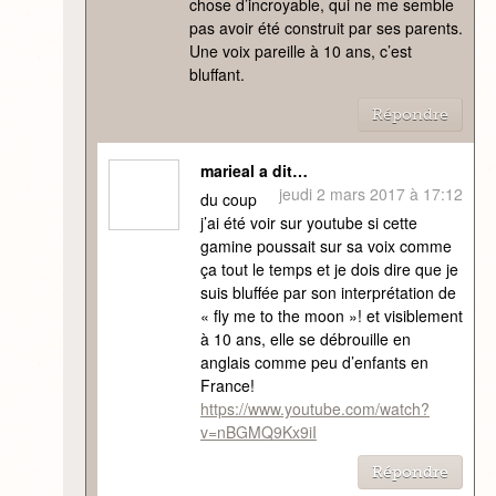
chose d’incroyable, qui ne me semble
pas avoir été construit par ses parents.
Une voix pareille à 10 ans, c’est
bluffant.
Répondre
marieal a dit…
jeudi 2 mars 2017 à 17:12
du coup
j’ai été voir sur youtube si cette
gamine poussait sur sa voix comme
ça tout le temps et je dois dire que je
suis bluffée par son interprétation de
« fly me to the moon »! et visiblement
à 10 ans, elle se débrouille en
anglais comme peu d’enfants en
France!
https://www.youtube.com/watch?
v=nBGMQ9Kx9iI
Répondre