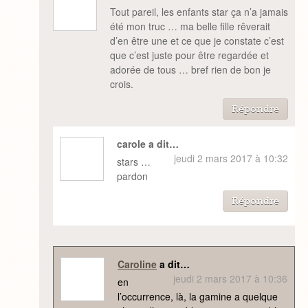
Tout pareil, les enfants star ça n’a jamais
été mon truc … ma belle fille rêverait
d’en être une et ce que je constate c’est
que c’est juste pour être regardée et
adorée de tous … bref rien de bon je
crois.
Répondre
carole a dit…
jeudi 2 mars 2017 à 10:32
stars …
pardon
Répondre
Caroline
a dit…
jeudi 2 mars 2017 à 10:36
en
l’occurrence, là, la gamine a quelque