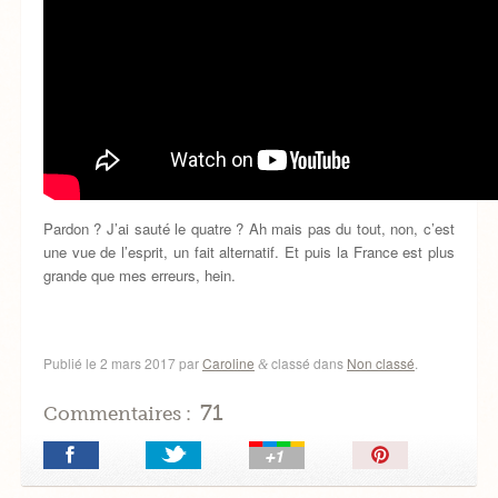
Pardon ? J’ai sauté le quatre ? Ah mais pas du tout, non, c’est
une vue de l’esprit, un fait alternatif. Et puis la France est plus
grande que mes erreurs, hein.
Publié le
2 mars 2017
par
Caroline
classé dans
Non classé
.
&
71
Commentaires :
Épingler!