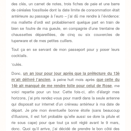
des clés, un carnet de notes, trois fiches de paie et une barre
de céréales fossilisée dont la date limite de consommation était
antérieure au passage à l’euro – j’ai dû me rendre à l’évidence:
ma mallette d’ordi est probablement quelque part en train de
bien se foutre de ma gueule, en compagnie d’une trentaine de
chaussettes dépareillées, de cinq ou six couvercles de
tuperware et de mes petites cuillers.
Tout ça en se servant de mon passeport pour y poser leurs
cocktails.
‘culés.
Donc,
un an jour pour jour après que la préfecture du 13è
m’ait délivré l’ancien
, à peine huit mois après
que celle du
14è ait manqué de me rendre folle pour celui de Rose
, me
voici repartie pour un tour. Cette fois-ci, afin d’élargir mes
horizons, j’ai pris rendez-vous pour mardi dans la seule antenne
qui disposait sur internet d’un créneau antérieur à ma date de
départ. Je prie mon éventuelle bonne étoile (sans beaucoup
d’illusions, il est fort probable qu’elle aussi se dore la pilule et
rie sous cape) pour que tout ça soit réglé avant le 9 mars,
donc. Quoi qu’il arrive, j’ai décidé de prendre le bon côté des