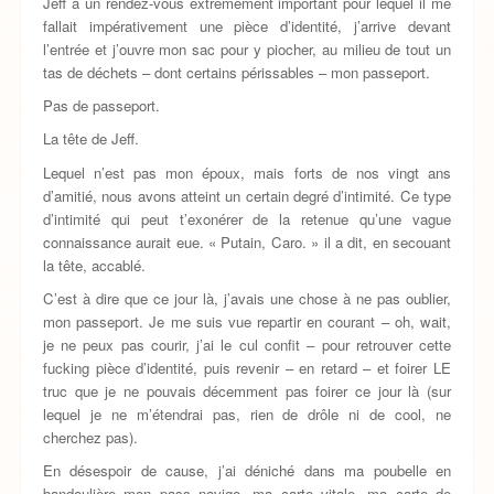
Jeff à un rendez-vous extrêmement important pour lequel il me
fallait impérativement une pièce d’identité, j’arrive devant
l’entrée et j’ouvre mon sac pour y piocher, au milieu de tout un
tas de déchets – dont certains périssables – mon passeport.
Pas de passeport.
La tête de Jeff.
Lequel n’est pas mon époux, mais forts de nos vingt ans
d’amitié, nous avons atteint un certain degré d’intimité. Ce type
d’intimité qui peut t’exonérer de la retenue qu’une vague
connaissance aurait eue. « Putain, Caro. » il a dit, en secouant
la tête, accablé.
C’est à dire que ce jour là, j’avais une chose à ne pas oublier,
mon passeport. Je me suis vue repartir en courant – oh, wait,
je ne peux pas courir, j’ai le cul confit – pour retrouver cette
fucking pièce d’identité, puis revenir – en retard – et foirer LE
truc que je ne pouvais décemment pas foirer ce jour là (sur
lequel je ne m’étendrai pas, rien de drôle ni de cool, ne
cherchez pas).
En désespoir de cause, j’ai déniché dans ma poubelle en
bandoulière mon pass navigo, ma carte vitale, ma carte de