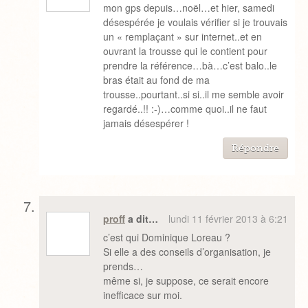
mon gps depuis…noël…et hier, samedi
désespérée je voulais vérifier si je trouvais
un « remplaçant » sur internet..et en
ouvrant la trousse qui le contient pour
prendre la référence…bà…c’est balo..le
bras était au fond de ma
trousse..pourtant..si si..il me semble avoir
regardé..!! :-)…comme quoi..il ne faut
jamais désespérer !
Répondre
proff
a dit…
lundi 11 février 2013 à 6:21
c’est qui Dominique Loreau ?
Si elle a des conseils d’organisation, je
prends…
même si, je suppose, ce serait encore
inefficace sur moi.