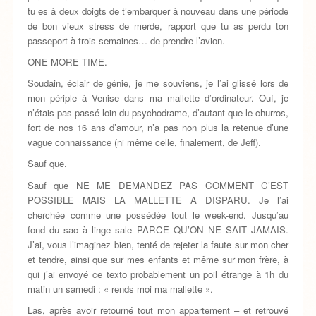
tu es à deux doigts de t’embarquer à nouveau dans une période
de bon vieux stress de merde, rapport que tu as perdu ton
passeport à trois semaines… de prendre l’avion.
ONE MORE TIME.
Soudain, éclair de génie, je me souviens, je l’ai glissé lors de
mon périple à Venise dans ma mallette d’ordinateur. Ouf, je
n’étais pas passé loin du psychodrame, d’autant que le churros,
fort de nos 16 ans d’amour, n’a pas non plus la retenue d’une
vague connaissance (ni même celle, finalement, de Jeff).
Sauf que.
Sauf que NE ME DEMANDEZ PAS COMMENT C’EST
POSSIBLE MAIS LA MALLETTE A DISPARU. Je l’ai
cherchée comme une possédée tout le week-end. Jusqu’au
fond du sac à linge sale PARCE QU’ON NE SAIT JAMAIS.
J’ai, vous l’imaginez bien, tenté de rejeter la faute sur mon cher
et tendre, ainsi que sur mes enfants et même sur mon frère, à
qui j’ai envoyé ce texto probablement un poil étrange à 1h du
matin un samedi : « rends moi ma mallette ».
Las, après avoir retourné tout mon appartement – et retrouvé