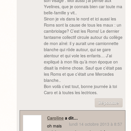
son visage . Moi aussi j’ai pensé aux
Yvelines, que je connais bien car toute ma
belle-famille y vit..
Sinon je vis dans le nord et ici aussi les
Roms sont la cause de tous les maux : un
cambriolage? C’est les Roms! Le dernier
fantasme collectif circule autour du collège
de mon aîné: il y aurait une camionnette
blanche qui rôde autour, qui se gare
alentour et qui vole les enfants… J’ai
expliqué à mon fils qu’à mon époque on
disait la même chose. Sauf que c’était pas
les Roms et que c’était une Mercedes
blanche..
Bon voilà c’est tout, bonne journée à toi
Caro et à toutes les lectrices.
Répondre
Caroline
a dit…
lundi 14 octobre 2013 à 8:57
oh mais