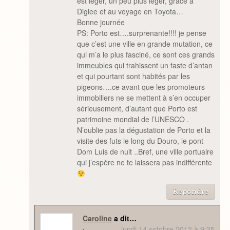
est léger, un peu plus léger, grace à
Diglee et au voyage en Toyota…
Bonne journée
PS: Porto est….surprenante!!!! je pense
que c’est une ville en grande mutation, ce
qui m’a le plus fasciné, ce sont ces grands
immeubles qui trahissent un faste d’antan
et qui pourtant sont habités par les
pigeons….ce avant que les promoteurs
immobiliers ne se mettent à s’en occuper
sérieusement, d’autant que Porto est
patrimoine mondial de l’UNESCO .
N’oublie pas la dégustation de Porto et la
visite des futs le long du Douro, le pont
Dom Luis de nuit ..Bref, une ville portuaire
qui j’espère ne te laissera pas indifférente
Répondre
Caroline
a dit…
lundi 14 octobre 2013 à 9:25