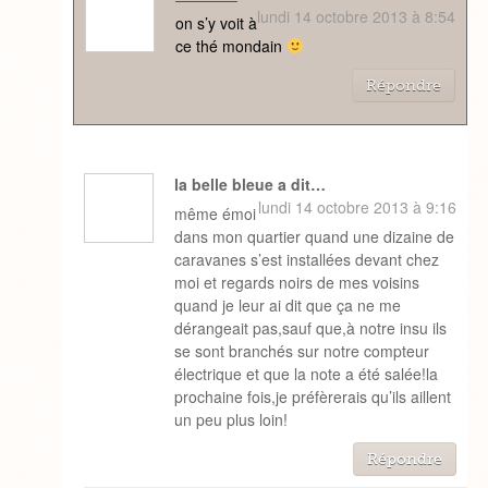
lundi 14 octobre 2013 à 8:54
on s’y voit à
ce thé mondain
Répondre
la belle bleue a dit…
lundi 14 octobre 2013 à 9:16
même émoi
dans mon quartier quand une dizaine de
caravanes s’est installées devant chez
moi et regards noirs de mes voisins
quand je leur ai dit que ça ne me
dérangeait pas,sauf que,à notre insu ils
se sont branchés sur notre compteur
électrique et que la note a été salée!la
prochaine fois,je préfèrerais qu’ils aillent
un peu plus loin!
Répondre