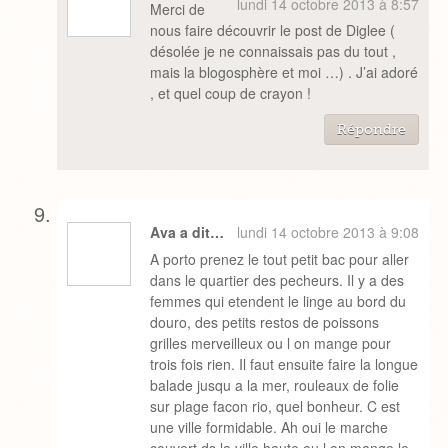
lundi 14 octobre 2013 à 8:57
Merci de
nous faire découvrir le post de Diglee (
désolée je ne connaissais pas du tout ,
mais la blogosphère et moi …) . J’ai adoré
, et quel coup de crayon !
Répondre
Ava a dit…
lundi 14 octobre 2013 à 9:08
A porto prenez le tout petit bac pour aller
dans le quartier des pecheurs. Il y a des
femmes qui etendent le linge au bord du
douro, des petits restos de poissons
grilles merveilleux ou l on mange pour
trois fois rien. Il faut ensuite faire la longue
balade jusqu a la mer, rouleaux de folie
sur plage facon rio, quel bonheur. C est
une ville formidable. Ah oui le marche
couvert ds la ville haute ou l on mange le