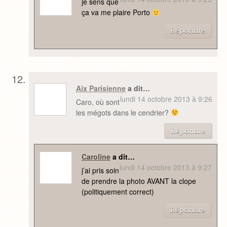
je sens que
ça va me plaire Porto
Répondre
Aix Parisienne
a dit…
lundi 14 octobre 2013 à 9:26
Caro, où sont
les mégots dans le cendrier?
Répondre
Caroline
a dit…
lundi 14 octobre 2013 à 9:27
j’ai pris soin
de prendre la photo AVANT la clope
(politiquement correct)
Répondre