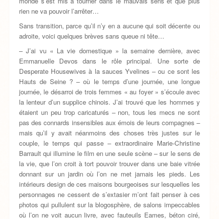
monde s’est mis à tourner dans le mauvais sens et que plus
rien ne va pouvoir l’arrêter…
Sans transition, parce qu’il n’y en a aucune qui soit décente ou
adroite, voici quelques brèves sans queue ni tête…
– J’ai vu « La vie domestique » la semaine dernière, avec
Emmanuelle Devos dans le rôle principal. Une sorte de
Desperate Housewives à la sauces Yvelines – ou ce sont les
Hauts de Seine ? – où le temps d’une journée, une longue
journée, le désarroi de trois femmes « au foyer » s’écoule avec
la lenteur d’un supplice chinois. J’ai trouvé que les hommes y
étaient un peu trop caricaturés – non, tous les mecs ne sont
pas des connards insensibles aux émois de leurs compagnes –
mais qu’il y avait néanmoins des choses très justes sur le
couple, le temps qui passe – extraordinaire Marie-Christine
Barrault qui illumine le film en une seule scène – sur le sens de
la vie, que l’on croit à tort pouvoir trouver dans une baie vitrée
donnant sur un jardin où l’on ne met jamais les pieds. Les
intérieurs design de ces maisons bourgeoises sur lesquelles les
personnages ne cessent de s’extasier m’ont fait penser à ces
photos qui pullulent sur la blogosphère, de salons impeccables
où l’on ne voit aucun livre, avec fauteuils Eames, béton ciré,