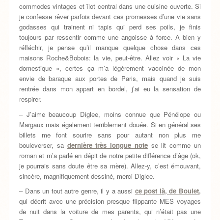
commodes vintages et îlot central dans une cuisine ouverte. Si
je confesse rêver parfois devant ces promesses d’une vie sans
godasses qui trainent ni tapis qui perd ses poils, je finis
toujours par ressentir comme une angoisse à force. A bien y
réfléchir, je pense qu’il manque quelque chose dans ces
maisons Roche&Bobois: la vie, peut-être. Allez voir « La vie
domestique », certes ça m’a légèrement vaccinée de mon
envie de baraque aux portes de Paris, mais quand je suis
rentrée dans mon appart en bordel, j’ai eu la sensation de
respirer.
– J’aime beaucoup Diglee, moins connue que Pénélope ou
Margaux mais également terriblement douée. Si en général ses
billets me font sourire sans pour autant non plus me
bouleverser, sa
dernière très longue note
se lit comme un
roman et m’a parlé en dépit de notre petite différence d’âge (ok,
je pourrais sans doute être sa mère). Allez-y, c’est émouvant,
sincère, magnifiquement dessiné, merci Diglee.
– Dans un tout autre genre, il y a aussi
ce post là, de Boulet,
qui décrit avec une précision presque flippante MES voyages
de nuit dans la voiture de mes parents, qui n’était pas une