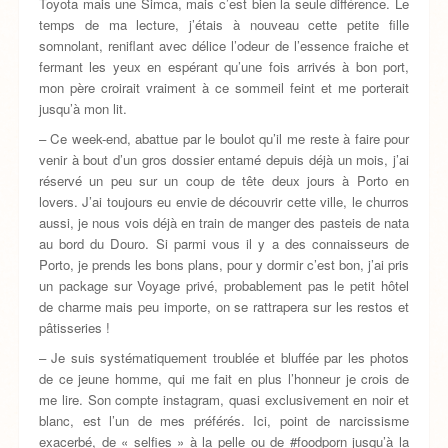
Toyota mais une Simca, mais c’est bien la seule différence. Le
temps de ma lecture, j’étais à nouveau cette petite fille
somnolant, reniflant avec délice l’odeur de l’essence fraiche et
fermant les yeux en espérant qu’une fois arrivés à bon port,
mon père croirait vraiment à ce sommeil feint et me porterait
jusqu’à mon lit.
– Ce week-end, abattue par le boulot qu’il me reste à faire pour
venir à bout d’un gros dossier entamé depuis déjà un mois, j’ai
réservé un peu sur un coup de tête deux jours à Porto en
lovers. J’ai toujours eu envie de découvrir cette ville, le churros
aussi, je nous vois déjà en train de manger des pasteis de nata
au bord du Douro. Si parmi vous il y a des connaisseurs de
Porto, je prends les bons plans, pour y dormir c’est bon, j’ai pris
un package sur Voyage privé, probablement pas le petit hôtel
de charme mais peu importe, on se rattrapera sur les restos et
pâtisseries !
– Je suis systématiquement troublée et bluffée par les photos
de ce jeune homme, qui me fait en plus l’honneur je crois de
me lire. Son compte instagram, quasi exclusivement en noir et
blanc, est l’un de mes préférés. Ici, point de narcissisme
exacerbé, de « selfies » à la pelle ou de #foodporn jusqu’à la