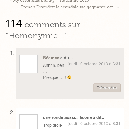
«
My essentials beauty – Automne 2013
French Disorder: la scandaleuse gagnante est…
»
114
comments sur
“Homonymie…”
Béatrice
a dit…
jeudi 10 octobre 2013 à 6:31
Ahhhh, ben
…
Presque … !
Répondre
une ronde aussi... licone a dit…
jeudi 10 octobre 2013 à 6:31
Trop drôle