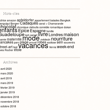
Mots-clés
apfeldorfer
ctrice
amazon
appartement
balades
Bangkok
Cadaquès
enguigui
Borgen
canal +
Chamarande
chocolat
chronique
clafoutis
comédie romantique
dukan
enfants
Epice
Espagne
famille
livre
Guadeloupe
maison
Londres
mode
koh samet
nourriture
maternité
amie
médecin
pancakes
plage
robes
sein
vacances
parc
proust
scoliose
souvenirs
week-end
treet-art
test
Vernis
étole
ves Rocher
Archives
avril 2020
mars 2020
avril 2019
mars 2019
février 2019
janvier 2019
décembre 2018
novembre 2018
octobre 2018