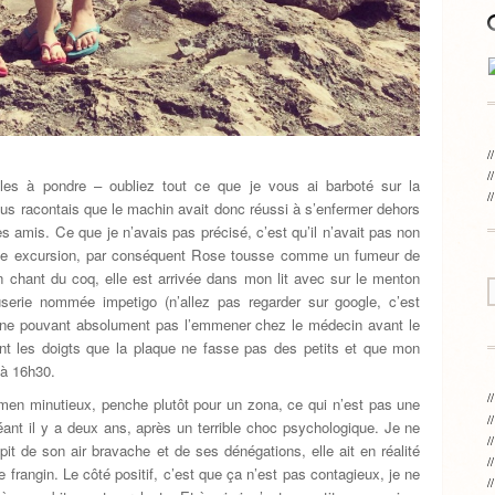
ciles à pondre – oubliez tout ce que je vous ai barboté sur la
 vous racontais que le machin avait donc réussi à s’enfermer dehors
 amis. Ce que je n’avais pas précisé, c’est qu’il n’avait pas non
etite excursion, par conséquent Rose tousse comme un fumeur de
n chant du coq, elle est arrivée dans mon lit avec sur le menton
userie nommée impetigo (n’allez pas regarder sur google, c’est
, ne pouvant absolument pas l’emmener chez le médecin avant le
ant les doigts que la plaque ne fasse pas des petits et que mon
’à 16h30.
men minutieux, penche plutôt pour un zona, ce qui n’est pas une
géant il y a deux ans, après un terrible choc psychologique. Je ne
t de son air bravache et de ses dénégations, elle ait en réalité
 frangin. Le côté positif, c’est que ça n’est pas contagieux, je ne