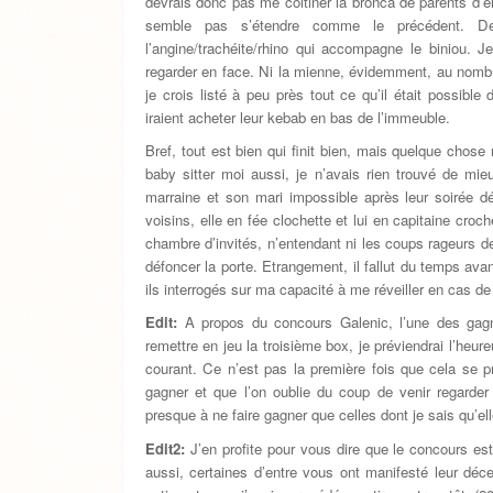
devrais donc pas me coltiner la bronca de parents d’él
semble pas s’étendre comme le précédent. De
l’angine/trachéite/rhino qui accompagne le biniou. 
regarder en face. Ni la mienne, évidemment, au nomb
je crois listé à peu près tout ce qu’il était possible
iraient acheter leur kebab en bas de l’immeuble.
Bref, tout est bien qui finit bien, mais quelque chos
baby sitter moi aussi, je n’avais rien trouvé de mieu
marraine et son mari impossible après leur soirée dé
voisins, elle en fée clochette et lui en capitaine cro
chambre d’invités, n’entendant ni les coups rageurs de
défoncer la porte. Etrangement, il fallut du temps avan
ils interrogés sur ma capacité à me réveiller en cas de 
Edit:
A propos du concours Galenic, l’une des gag
remettre en jeu la troisième box, je préviendrai l’heur
courant. Ce n’est pas la première fois que cela se p
gagner et que l’on oublie du coup de venir regarder l
presque à ne faire gagner que celles dont je sais qu’ell
Edit2:
J’en profite pour vous dire que le concours est t
aussi, certaines d’entre vous ont manifesté leur déce