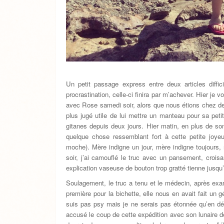
Un petit passage express entre deux articles diffi
procrastination, celle-ci finira par m’achever. Hier je
avec Rose samedi soir, alors que nous étions chez des
plus jugé utile de lui mettre un manteau pour sa p
gitanes depuis deux jours. Hier matin, en plus de so
quelque chose ressemblant fort à cette petite joye
moche). Mère indigne un jour, mère indigne toujours
soir, j’ai camouflé le truc avec un pansement, crois
explication vaseuse de bouton trop gratté tienne jusqu
Soulagement, le truc a tenu et le médecin, après exa
première pour la bichette, elle nous en avait fait un 
suis pas psy mais je ne serais pas étonnée qu’en dépi
accusé le coup de cette expédition avec son lunaire de