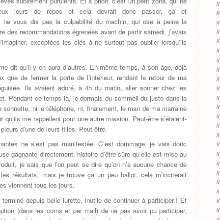
èves subitement purulents. Et à priori, c’est un petit zona, qui ne
ux jours de repos et cela devrait donc passer, ça et
Je ne vous dis pas la culpabilité du machin, qui ose à peine la
re des recommandations égrenées avant de partir samedi, j’avais
 d’imaginer, exceptées les clés à ne surtout pas oublier lorsqu’ils
e me dit qu’il y en aura d’autres. En même temps, à son âge, déjà
x que de fermer la porte de l’intérieur, rendant le retour de ma
guisée. Ils avaient adoré, à 4h du matin, aller sonner chez les
chet. Pendant ce temps là, je dormais du sommeil du juste dans la
 sonnette, ni le téléphone, ni, finalement, le mari de ma marraine
t qu’ils me rappellent pour une autre mission. Peut-être s’étaient-
pleurs d’une de leurs filles. Peut-être.
nantes ne s’est pas manifestée. C’est dommage, je vais donc
euse gagnante directement, histoire d’être sûre qu’elle est mise au
roduit, je sais que l’on peut se dire qu’on n’a aucune chance de
es résultats, mais je trouve ça un peu ballot, cela m’inciterait
es viennent tous les jours.
erminé depuis belle lurette, inutile de continuer à participer ! Et
ption (dans les coms et par mail) de ne pas avoir pu participer,