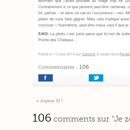
estimant que j’avais procédé au tirage trop tôt (
Contrairement à ce que pensent peut-être certaines, ce
lot, parfois – et dans ce cas en l’occurrence – non. M
plaisir de vous faire gagner. Mais cela implique aussi
concours = frustrations, peut-être mieux vaut-il que je
Edit3:
La photo c’est juste parce que là tout de suite 
Pointe des Chateaux…
Publié le
11 mars 2014
par
Caroline
classé dans
Pensé
&
106
Commentaires :
«
Joyeux 3J !
106
comments sur “Je zo