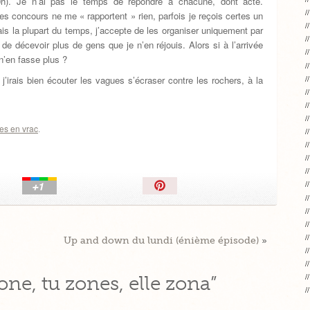
20h). Je n’ai pas le temps de répondre à chacune, dont acte.
s concours ne me « rapportent » rien, parfois je reçois certes un
ais la plupart du temps, j’accepte de les organiser uniquement par
 de décevoir plus de gens que je n’en réjouis. Alors si à l’arrivée
 n’en fasse plus ?
j’irais bien écouter les vagues s’écraser contre les rochers, à la
es en vrac
.
Épingler!
Up and down du lundi (énième épisode)
»
ne, tu zones, elle zona”