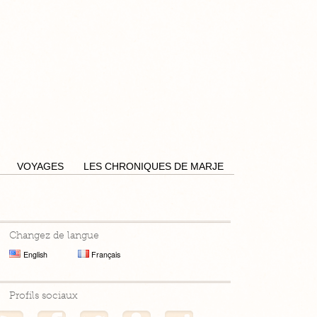
Pensées by Caro
VOYAGES
LES CHRONIQUES DE MARJE
Changez de langue
English
Français
Profils sociaux
Mon flux RSS
Mon profil Facebook
Mon profil Twitter
Mon profil Hellocoton
Mon profil Instagram