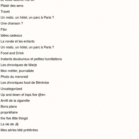
Plaisir des sens
Travel
Un resto, un hòtel, un parc à Paris ?
Une chanson ?
Film
Idées cadeaux
La ronde et les enfants
Un resto, un hòtel, un parc à Paris ?
Food and Drink
Instants douloureux et petites humiliations
Les chroniques de Marje
Mon métier, journaliste
Photo du mercredi
Les chroniques food de Bérénice
Uncategorized
Up and down et tops five @en
Arrêt de la cigarette
Bons plans
propriétaire
the five little thingd
La vie de Jiji
Mes séries télé préférées