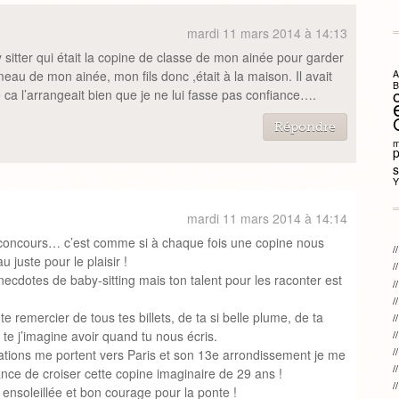
mardi 11 mars 2014 à 14:13
sitter qui était la copine de classe de mon ainée pour garder
A
umeau de mon ainée, mon fils donc ,était à la maison. Il avait
B
e ca l’arrangeait bien que je ne lui fasse pas confiance….
Répondre
m
s
Y
mardi 11 mars 2014 à 14:14
s concours… c’est comme si à chaque fois une copine nous
 juste pour le plaisir !
necdotes de baby-sitting mais ton talent pour les raconter est
 remercier de tous tes billets, de ta si belle plume, de ta
te j’imagine avoir quand tu nous écris.
tions me portent vers Paris et son 13e arrondissement je me
hance de croiser cette copine imaginaire de 29 ans !
ensoleillée et bon courage pour la ponte !