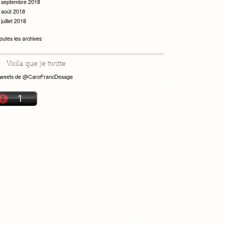
septembre 2018
août 2018
juillet 2018
outes les archives
Voilà que je twitte
weets de @CaroFrancDesage