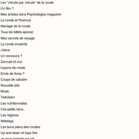
Les "minute par minute" de la ronde
Un film ?
Mes articles dans Psychologies magazine
La ronde et l'homme
Mariage de la ronde
Tous les billets sponso
Mes carnets de voyage
La ronde enceinte
J'aime
Un concours ?
Zermati et moi
Leçons de mode
Envie de livres ?
Coups de calcaire
Nouvelle star
Music
Television
Les nutritionnistes
Ces petits riens
Les régimes
Weblogs
Les bons plans des rondes
Up and down et tops five
Je vous raconte ma vie