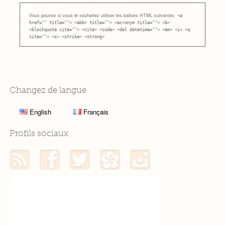
Vous pouvez si vous le souhaitez utiliser les balises HTML suivantes:
<a
href="" title=""> <abbr title=""> <acronym title=""> <b>
<blockquote cite=""> <cite> <code> <del datetime=""> <em> <i> <q
cite=""> <s> <strike> <strong>
Changez de langue
English
Français
Profils sociaux
Mon flux RSS
Mon profil Facebook
Mon profil Twitter
Mon profil Hellocoton
Mon profil Instagram