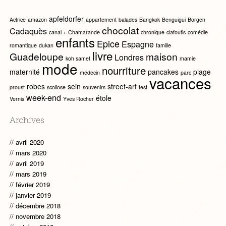
apfeldorfer
Actrice
amazon
appartement
balades
Bangkok
Benguigui
Borgen
chocolat
Cadaquès
canal +
Chamarande
chronique
clafoutis
comédie
enfants
Epice
Espagne
romantique
dukan
famille
livre
Guadeloupe
maison
Londres
koh samet
mamie
mode
nourriture
maternité
pancakes
plage
médecin
parc
vacances
robes
sein
street-art
proust
scoliose
souvenirs
test
week-end
étole
Vernis
Yves Rocher
Archives
avril 2020
mars 2020
avril 2019
mars 2019
février 2019
janvier 2019
décembre 2018
novembre 2018