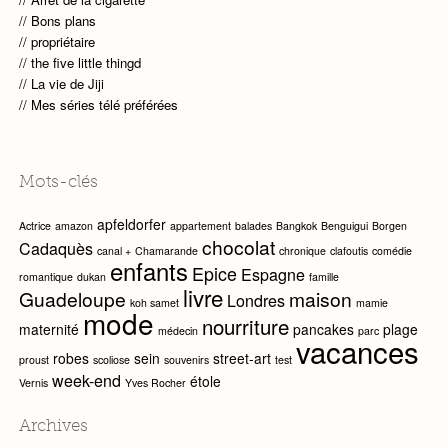
Bons plans
propriétaire
the five little thingd
La vie de Jiji
Mes séries télé préférées
Mots-clés
apfeldorfer
Actrice
amazon
appartement
balades
Bangkok
Benguigui
Borgen
chocolat
Cadaquès
canal +
Chamarande
chronique
clafoutis
comédie
enfants
Epice
Espagne
romantique
dukan
famille
livre
Guadeloupe
maison
Londres
koh samet
mamie
mode
nourriture
maternité
pancakes
plage
médecin
parc
vacances
robes
sein
street-art
proust
scoliose
souvenirs
test
week-end
étole
Vernis
Yves Rocher
Archives