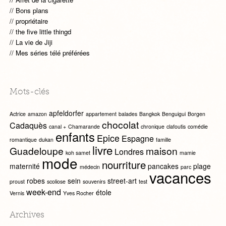
Bons plans
propriétaire
the five little thingd
La vie de Jiji
Mes séries télé préférées
Mots-clés
apfeldorfer
Actrice
amazon
appartement
balades
Bangkok
Benguigui
Borgen
chocolat
Cadaquès
canal +
Chamarande
chronique
clafoutis
comédie
enfants
Epice
Espagne
romantique
dukan
famille
livre
Guadeloupe
maison
Londres
koh samet
mamie
mode
nourriture
maternité
pancakes
plage
médecin
parc
vacances
robes
sein
street-art
proust
scoliose
souvenirs
test
week-end
étole
Vernis
Yves Rocher
Archives