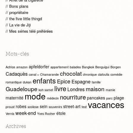
Bons plans
propriétaire
the five little thingd
La vie de Jiji
Mes séries télé préférées
Mots-clés
apfeldorfer
Actrice
amazon
appartement
balades
Bangkok
Benguigui
Borgen
chocolat
Cadaquès
canal +
Chamarande
chronique
clafoutis
comédie
enfants
Epice
Espagne
romantique
dukan
famille
livre
Guadeloupe
maison
Londres
koh samet
mamie
mode
nourriture
maternité
pancakes
plage
médecin
parc
vacances
robes
sein
street-art
proust
scoliose
souvenirs
test
week-end
étole
Vernis
Yves Rocher
Archives