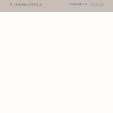
©
Pensées by Caro
Réalisation :
Safea.fr