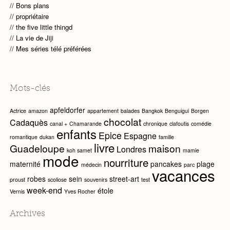
Bons plans
propriétaire
the five little thingd
La vie de Jiji
Mes séries télé préférées
Mots-clés
apfeldorfer
Actrice
amazon
appartement
balades
Bangkok
Benguigui
Borgen
chocolat
Cadaquès
canal +
Chamarande
chronique
clafoutis
comédie
enfants
Epice
Espagne
romantique
dukan
famille
livre
Guadeloupe
maison
Londres
koh samet
mamie
mode
nourriture
maternité
pancakes
plage
médecin
parc
vacances
robes
sein
street-art
proust
scoliose
souvenirs
test
week-end
étole
Vernis
Yves Rocher
Archives