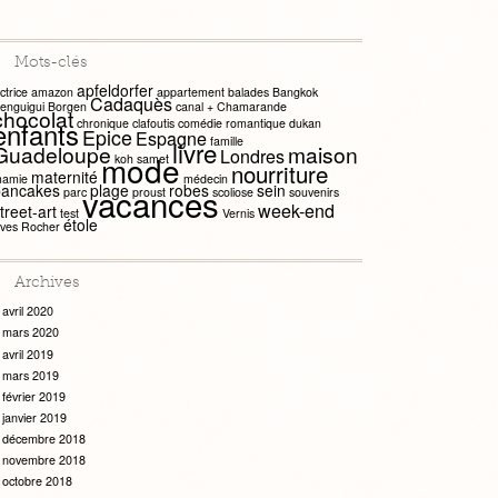
Mots-clés
apfeldorfer
ctrice
amazon
appartement
balades
Bangkok
Cadaquès
enguigui
Borgen
canal +
Chamarande
chocolat
chronique
clafoutis
comédie romantique
dukan
enfants
Epice
Espagne
famille
livre
Guadeloupe
maison
Londres
mode
koh samet
nourriture
maternité
amie
médecin
pancakes
plage
robes
sein
vacances
parc
proust
scoliose
souvenirs
week-end
treet-art
test
Vernis
étole
ves Rocher
Archives
avril 2020
mars 2020
avril 2019
mars 2019
février 2019
janvier 2019
décembre 2018
novembre 2018
octobre 2018