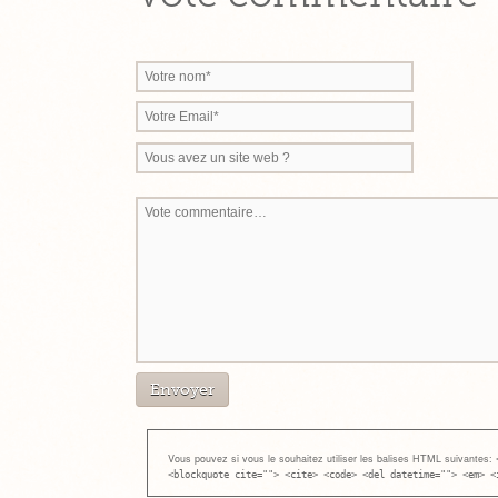
Vous pouvez si vous le souhaitez utiliser les balises HTML suivantes:
<blockquote cite=""> <cite> <code> <del datetime=""> <em> <