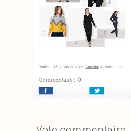
Publié le
15 janvier 2018
par
Caroline
classé dans .
&
0
Commentaire :
Vote commentaire