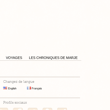
Pensées by Caro
VOYAGES
LES CHRONIQUES DE MARJE
Changez de langue
English
Français
Profils sociaux
Mon flux RSS
Mon profil Facebook
Mon profil Twitter
Mon profil Hellocoton
Mon profil Instagram