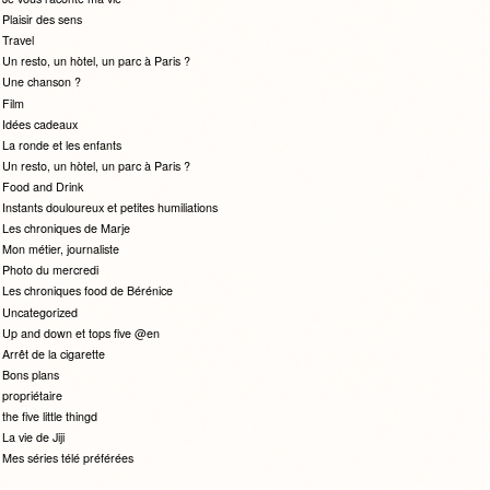
Plaisir des sens
Travel
Un resto, un hòtel, un parc à Paris ?
Une chanson ?
Film
Idées cadeaux
La ronde et les enfants
Un resto, un hòtel, un parc à Paris ?
Food and Drink
Instants douloureux et petites humiliations
Les chroniques de Marje
Mon métier, journaliste
Photo du mercredi
Les chroniques food de Bérénice
Uncategorized
Up and down et tops five @en
Arrêt de la cigarette
Bons plans
propriétaire
the five little thingd
La vie de Jiji
Mes séries télé préférées