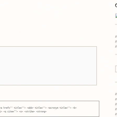
<a href="" title=""> <abbr title=""> <acronym title=""> <b>
i> <q cite=""> <s> <strike> <strong>