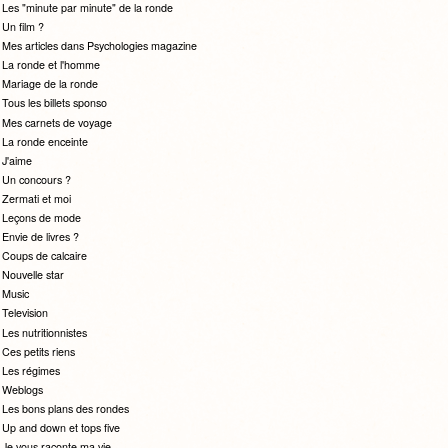
Les "minute par minute" de la ronde
Un film ?
Mes articles dans Psychologies magazine
La ronde et l'homme
Mariage de la ronde
Tous les billets sponso
Mes carnets de voyage
La ronde enceinte
J'aime
Un concours ?
Zermati et moi
Leçons de mode
Envie de livres ?
Coups de calcaire
Nouvelle star
Music
Television
Les nutritionnistes
Ces petits riens
Les régimes
Weblogs
Les bons plans des rondes
Up and down et tops five
Je vous raconte ma vie