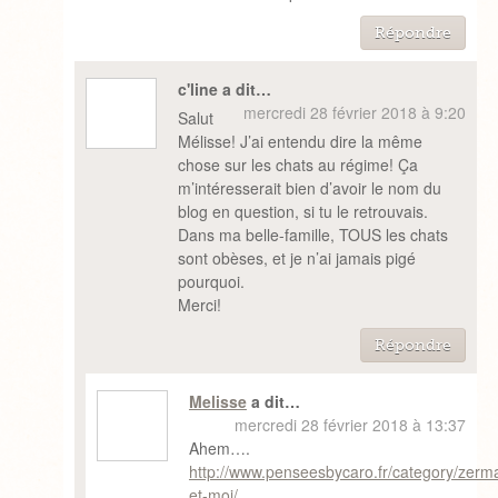
Répondre
c'line a dit…
mercredi 28 février 2018 à 9:20
Salut
Mélisse! J’ai entendu dire la même
chose sur les chats au régime! Ça
m’intéresserait bien d’avoir le nom du
blog en question, si tu le retrouvais.
Dans ma belle-famille, TOUS les chats
sont obèses, et je n’ai jamais pigé
pourquoi.
Merci!
Répondre
Melisse
a dit…
mercredi 28 février 2018 à 13:37
Ahem….
http://www.penseesbycaro.fr/category/zerma
et-moi/