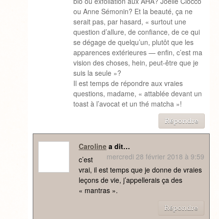
bio ou exfoliation aux AHA? Joëlle Ciocco
ou Anne Sémonin? Et la beauté, ça ne
serait pas, par hasard, « surtout une
question d’allure, de confiance, de ce qui
se dégage de quelqu’un, plutôt que les
apparences extérieures — enfin, c’est ma
vision des choses, hein, peut-être que je
suis la seule »?
Il est temps de répondre aux vraies
questions, madame, « attablée devant un
toast à l’avocat et un thé matcha »!
Répondre
Caroline
a dit…
mercredi 28 février 2018 à 9:59
c’est
vrai, il est temps que je donne de vraies
leçons de vie, j’appellerais ça des
« mantras ».
Répondre