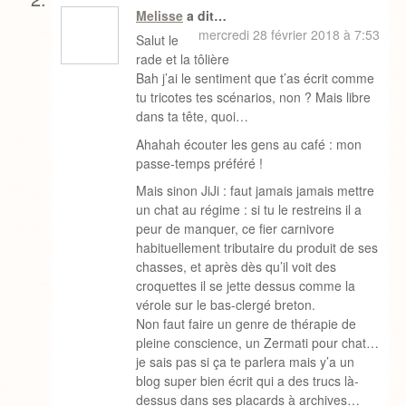
Melisse
a dit…
mercredi 28 février 2018 à 7:53
Salut le
rade et la tôlière
Bah j’ai le sentiment que t’as écrit comme
tu tricotes tes scénarios, non ? Mais libre
dans ta tête, quoi…
Ahahah écouter les gens au café : mon
passe-temps préféré !
Mais sinon JiJi : faut jamais jamais mettre
un chat au régime : si tu le restreins il a
peur de manquer, ce fier carnivore
habituellement tributaire du produit de ses
chasses, et après dès qu’il voit des
croquettes il se jette dessus comme la
vérole sur le bas-clergé breton.
Non faut faire un genre de thérapie de
pleine conscience, un Zermati pour chat…
je sais pas si ça te parlera mais y’a un
blog super bien écrit qui a des trucs là-
dessus dans ses placards à archives…