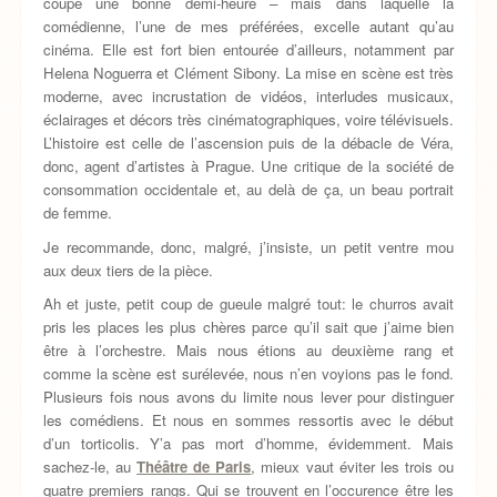
coupé une bonne demi-heure – mais dans laquelle la
comédienne, l’une de mes préférées, excelle autant qu’au
cinéma. Elle est fort bien entourée d’ailleurs, notamment par
Helena Noguerra et Clément Sibony. La mise en scène est très
moderne, avec incrustation de vidéos, interludes musicaux,
éclairages et décors très cinématographiques, voire télévisuels.
L’histoire est celle de l’ascension puis de la débacle de Véra,
donc, agent d’artistes à Prague. Une critique de la société de
consommation occidentale et, au delà de ça, un beau portrait
de femme.
Je recommande, donc, malgré, j’insiste, un petit ventre mou
aux deux tiers de la pièce.
Ah et juste, petit coup de gueule malgré tout: le churros avait
pris les places les plus chères parce qu’il sait que j’aime bien
être à l’orchestre. Mais nous étions au deuxième rang et
comme la scène est surélevée, nous n’en voyions pas le fond.
Plusieurs fois nous avons du limite nous lever pour distinguer
les comédiens. Et nous en sommes ressortis avec le début
d’un torticolis. Y’a pas mort d’homme, évidemment. Mais
sachez-le, au
Théâtre de Paris
, mieux vaut éviter les trois ou
quatre premiers rangs. Qui se trouvent en l’occurence être les