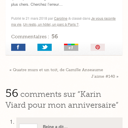
plus chers. Cherchez l’erreur…
Publié le
21 mars 2018
par
Caroline
classé dans
Je vous raconte
&
ma vie
,
Un resto, un hòtel, un parc à Paris ?
.
56
Commentaires :
Épingler!
«
Quatre murs et un toit, de Camille Anseaume
J’aime #140
»
56
comments sur “Karin
Viard pour mon anniversaire”
Reine a dit…