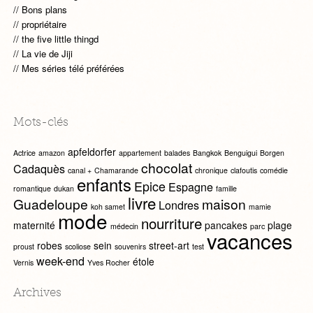
Bons plans
propriétaire
the five little thingd
La vie de Jiji
Mes séries télé préférées
Mots-clés
apfeldorfer
Actrice
amazon
appartement
balades
Bangkok
Benguigui
Borgen
chocolat
Cadaquès
canal +
Chamarande
chronique
clafoutis
comédie
enfants
Epice
Espagne
romantique
dukan
famille
livre
Guadeloupe
maison
Londres
koh samet
mamie
mode
nourriture
maternité
pancakes
plage
médecin
parc
vacances
robes
sein
street-art
proust
scoliose
souvenirs
test
week-end
étole
Vernis
Yves Rocher
Archives