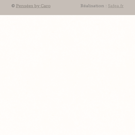
©
Pensées by Caro
Réalisation :
Safea.fr