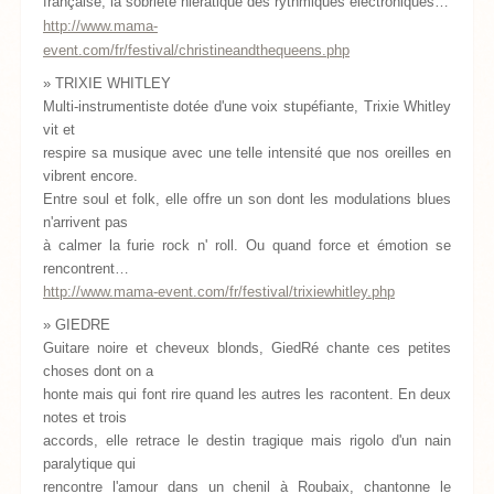
française, la sobriété hiératique des rythmiques électroniques…
http://www.mama-
event.com/fr/festival/christineandthequeens.php
» TRIXIE WHITLEY
Multi-instrumentiste dotée d'une voix stupéfiante, Trixie Whitley
vit et
respire sa musique avec une telle intensité que nos oreilles en
vibrent encore.
Entre soul et folk, elle offre un son dont les modulations blues
n'arrivent pas
à calmer la furie rock n' roll. Ou quand force et émotion se
rencontrent…
http://www.mama-event.com/fr/festival/trixiewhitley.php
» GIEDRE
Guitare noire et cheveux blonds, GiedRé chante ces petites
choses dont on a
honte mais qui font rire quand les autres les racontent. En deux
notes et trois
accords, elle retrace le destin tragique mais rigolo d'un nain
paralytique qui
rencontre l'amour dans un chenil à Roubaix, chantonne le