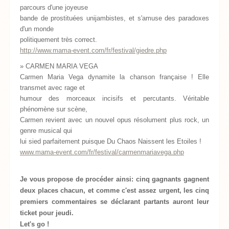
parcours d'une joyeuse
bande de prostituées unijambistes, et s'amuse des paradoxes
d'un monde
politiquement très correct.
http://www.mama-event.com/fr/festival/giedre.php
» CARMEN MARIA VEGA
Carmen Maria Vega dynamite la chanson française ! Elle
transmet avec rage et
humour des morceaux incisifs et percutants. Véritable
phénomène sur scène,
Carmen revient avec un nouvel opus résolument plus rock, un
genre musical qui
lui sied parfaitement puisque Du Chaos Naissent les Etoiles !
www.mama-event.com/fr/festival/carmenmariavega.php
Je vous propose de procéder ainsi: cinq gagnants gagnent
deux places chacun, et comme c'est assez urgent, les cinq
premiers commentaires se déclarant partants auront leur
ticket pour jeudi.
Let's go !