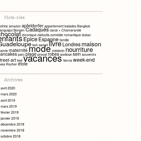
Mots-clés
apfeldorfer
ctrice
amazon
appartement
balades
Bangkok
Cadaquès
enguigui
Borgen
canal +
Chamarande
chocolat
chronique
clafoutis
comédie romantique
dukan
enfants
Epice
Espagne
famille
livre
Guadeloupe
maison
Londres
mode
koh samet
nourriture
maternité
amie
médecin
pancakes
plage
robes
sein
vacances
parc
proust
scoliose
souvenirs
week-end
treet-art
test
Vernis
étole
ves Rocher
Archives
avril 2020
mars 2020
avril 2019
mars 2019
février 2019
janvier 2019
décembre 2018
novembre 2018
octobre 2018