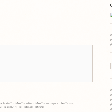
<a href="" title=""> <abbr title=""> <acronym title=""> <b>
i> <q cite=""> <s> <strike> <strong>