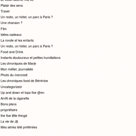
Plaisir des sens
Travel
Un resto, un hòtel, un parc à Paris ?
Une chanson ?
Film
Idées cadeaux
La ronde et les enfants
Un resto, un hòtel, un parc à Paris ?
Food and Drink
Instants douloureux et petites humiliations
Les chroniques de Marje
Mon métier, journaliste
Photo du mercredi
Les chroniques food de Bérénice
Uncategorized
Up and down et tops five @en
Arrêt de la cigarette
Bons plans
propriétaire
the five little thingd
La vie de Jiji
Mes séries télé préférées