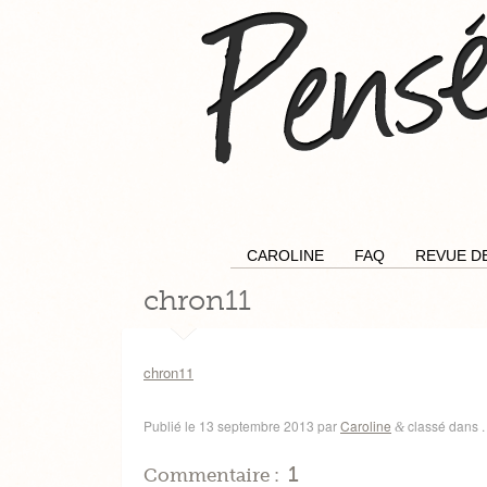
CAROLINE
FAQ
REVUE D
chron11
chron11
Publié le
13 septembre 2013
par
Caroline
classé dans .
&
1
Commentaire :