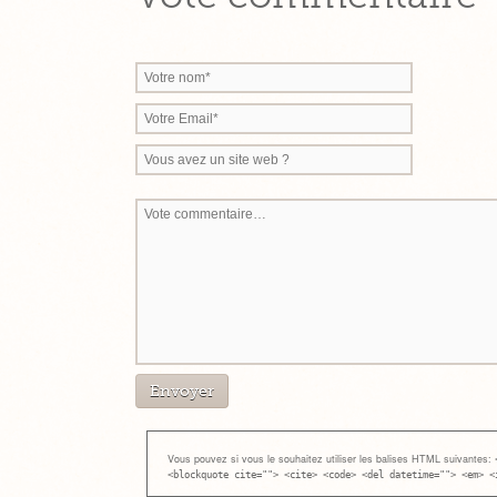
Vous pouvez si vous le souhaitez utiliser les balises HTML suivantes:
<blockquote cite=""> <cite> <code> <del datetime=""> <em> <