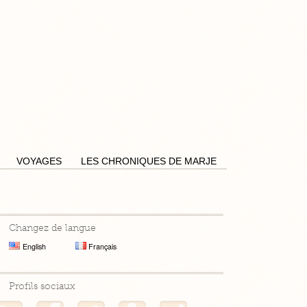
Pensées by Caro
VOYAGES
LES CHRONIQUES DE MARJE
Changez de langue
English
Français
Profils sociaux
Mon flux RSS
Mon profil Facebook
Mon profil Twitter
Mon profil Hellocoton
Mon profil Instagram