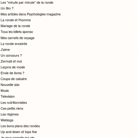
Les "minute par minute" de la ronde
Un film ?
Mes articles dans Psychologies magazine
La ronde et l'homme
Mariage de la ronde
Tous les billets sponso
Mes carnets de voyage
La ronde enceinte
J'aime
Un concours ?
Zermati et moi
Leçons de mode
Envie de livres ?
Coups de calcaire
Nouvelle star
Music
Television
Les nutritionnistes
Ces petits riens
Les régimes
Weblogs
Les bons plans des rondes
Up and down et tops five
Je vous raconte ma vie