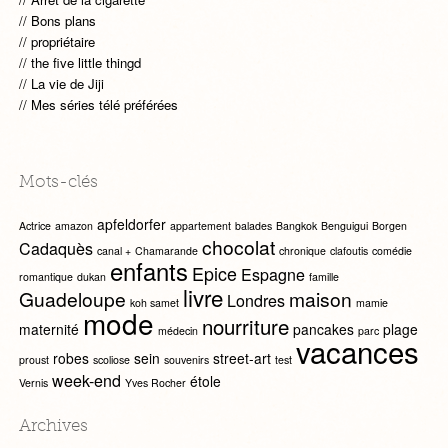
Bons plans
propriétaire
the five little thingd
La vie de Jiji
Mes séries télé préférées
Mots-clés
apfeldorfer
Actrice
amazon
appartement
balades
Bangkok
Benguigui
Borgen
chocolat
Cadaquès
canal +
Chamarande
chronique
clafoutis
comédie
enfants
Epice
Espagne
romantique
dukan
famille
livre
Guadeloupe
maison
Londres
koh samet
mamie
mode
nourriture
maternité
pancakes
plage
médecin
parc
vacances
robes
sein
street-art
proust
scoliose
souvenirs
test
week-end
étole
Vernis
Yves Rocher
Archives