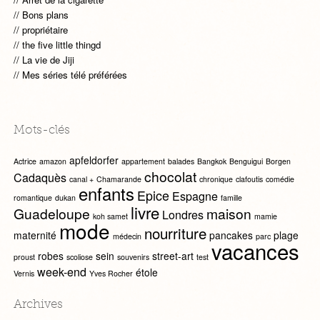
Bons plans
propriétaire
the five little thingd
La vie de Jiji
Mes séries télé préférées
Mots-clés
apfeldorfer
Actrice
amazon
appartement
balades
Bangkok
Benguigui
Borgen
chocolat
Cadaquès
canal +
Chamarande
chronique
clafoutis
comédie
enfants
Epice
Espagne
romantique
dukan
famille
livre
Guadeloupe
maison
Londres
koh samet
mamie
mode
nourriture
maternité
pancakes
plage
médecin
parc
vacances
robes
sein
street-art
proust
scoliose
souvenirs
test
week-end
étole
Vernis
Yves Rocher
Archives