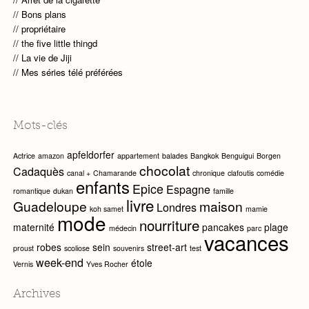
Bons plans
propriétaire
the five little thingd
La vie de Jiji
Mes séries télé préférées
Mots-clés
apfeldorfer
Actrice
amazon
appartement
balades
Bangkok
Benguigui
Borgen
chocolat
Cadaquès
canal +
Chamarande
chronique
clafoutis
comédie
enfants
Epice
Espagne
romantique
dukan
famille
livre
Guadeloupe
maison
Londres
koh samet
mamie
mode
nourriture
maternité
pancakes
plage
médecin
parc
vacances
robes
sein
street-art
proust
scoliose
souvenirs
test
week-end
étole
Vernis
Yves Rocher
Archives