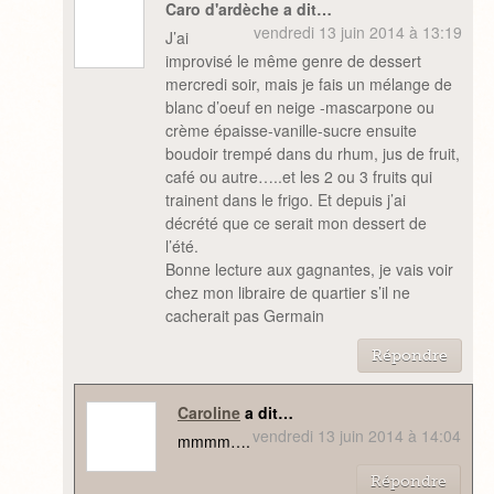
Caro d'ardèche a dit…
vendredi 13 juin 2014 à 13:19
J’ai
improvisé le même genre de dessert
mercredi soir, mais je fais un mélange de
blanc d’oeuf en neige -mascarpone ou
crème épaisse-vanille-sucre ensuite
boudoir trempé dans du rhum, jus de fruit,
café ou autre…..et les 2 ou 3 fruits qui
trainent dans le frigo. Et depuis j’ai
décrété que ce serait mon dessert de
l’été.
Bonne lecture aux gagnantes, je vais voir
chez mon libraire de quartier s’il ne
cacherait pas Germain
Répondre
Caroline
a dit…
vendredi 13 juin 2014 à 14:04
mmmm….
Répondre