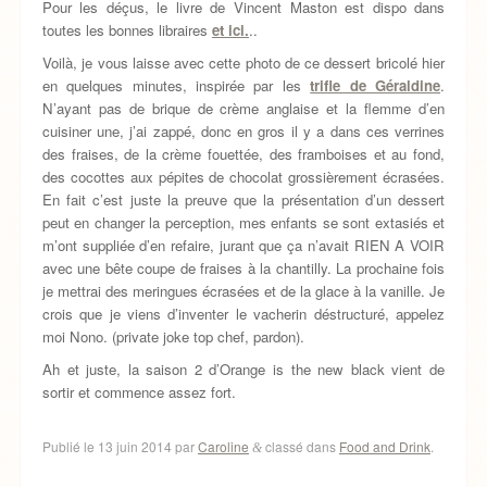
Pour les déçus, le livre de Vincent Maston est dispo dans
toutes les bonnes libraires
et ici.
..
Voilà, je vous laisse avec cette photo de ce dessert bricolé hier
en quelques minutes, inspirée par les
trifle de Géraldine
.
N’ayant pas de brique de crème anglaise et la flemme d’en
cuisiner une, j’ai zappé, donc en gros il y a dans ces verrines
des fraises, de la crème fouettée, des framboises et au fond,
des cocottes aux pépites de chocolat grossièrement écrasées.
En fait c’est juste la preuve que la présentation d’un dessert
peut en changer la perception, mes enfants se sont extasiés et
m’ont suppliée d’en refaire, jurant que ça n’avait RIEN A VOIR
avec une bête coupe de fraises à la chantilly. La prochaine fois
je mettrai des meringues écrasées et de la glace à la vanille. Je
crois que je viens d’inventer le vacherin déstructuré, appelez
moi Nono. (private joke top chef, pardon).
Ah et juste, la saison 2 d’Orange is the new black vient de
sortir et commence assez fort.
Publié le
13 juin 2014
par
Caroline
classé dans
Food and Drink
.
&