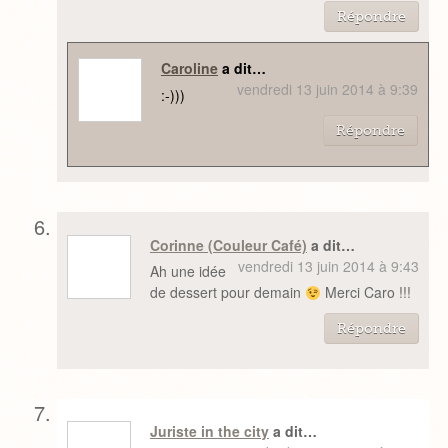
Répondre
Caroline
a dit…
vendredi 13 juin 2014 à 9:39
:-)))
Répondre
Corinne (Couleur Café)
a dit…
vendredi 13 juin 2014 à 9:43
Ah une idée
de dessert pour demain
Merci Caro !!!
Répondre
Juriste in the city
a dit…