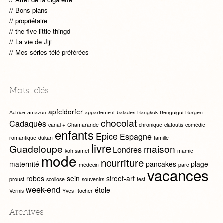
Bons plans
propriétaire
the five little thingd
La vie de Jiji
Mes séries télé préférées
Mots-clés
apfeldorfer
Actrice
amazon
appartement
balades
Bangkok
Benguigui
Borgen
chocolat
Cadaquès
canal +
Chamarande
chronique
clafoutis
comédie
enfants
Epice
Espagne
romantique
dukan
famille
livre
Guadeloupe
maison
Londres
koh samet
mamie
mode
nourriture
maternité
pancakes
plage
médecin
parc
vacances
robes
sein
street-art
proust
scoliose
souvenirs
test
week-end
étole
Vernis
Yves Rocher
Archives