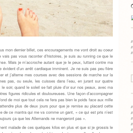
s mon dernier billet, ces encouragements me vont droit au coeur
 vais pas vous raconter d’histoires, je suis au running ce que le
nse. Mais je m’accroche autant que je le peux, luttant contre ma
e évident d’un arrêt cardiaque imminent. Je ne suis pas peu fière
êter et j’alterne mes courses avec des sessions de marche sur la
s pas, ou seule, les cuisses dans l’eau, en jurant sur quatre
t le soir, quand le soleil se fait pluie d’or sur nos peaux, avec ma
autres figures ridicules et douloureuses. Une façon d’accompagner
fond de moi que tout cela ne fera pas bien le poids face aux mille
 attendre plus de deux jours pour que je remise au placard cette
te de ce mantra qui me va comme un gant, « ce qui est pris n’est
toujours ça que les Allemands ne mangeront pas ».
ent malade de ces quelques kilos en plus et que si je grossis le