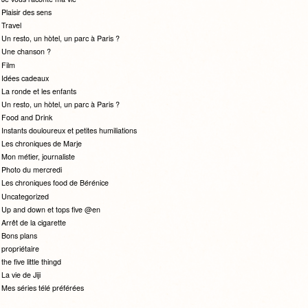
Plaisir des sens
Travel
Un resto, un hòtel, un parc à Paris ?
Une chanson ?
Film
Idées cadeaux
La ronde et les enfants
Un resto, un hòtel, un parc à Paris ?
Food and Drink
Instants douloureux et petites humiliations
Les chroniques de Marje
Mon métier, journaliste
Photo du mercredi
Les chroniques food de Bérénice
Uncategorized
Up and down et tops five @en
Arrêt de la cigarette
Bons plans
propriétaire
the five little thingd
La vie de Jiji
Mes séries télé préférées