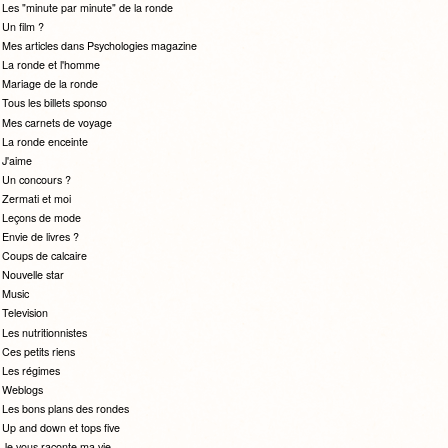
Les "minute par minute" de la ronde
Un film ?
Mes articles dans Psychologies magazine
La ronde et l'homme
Mariage de la ronde
Tous les billets sponso
Mes carnets de voyage
La ronde enceinte
J'aime
Un concours ?
Zermati et moi
Leçons de mode
Envie de livres ?
Coups de calcaire
Nouvelle star
Music
Television
Les nutritionnistes
Ces petits riens
Les régimes
Weblogs
Les bons plans des rondes
Up and down et tops five
Je vous raconte ma vie