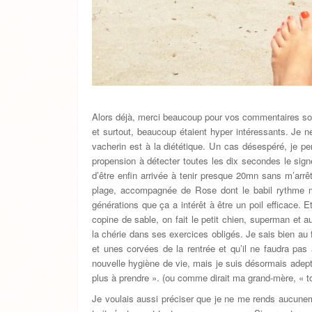
Alors déjà, merci beaucoup pour vos commentaires sou
et surtout, beaucoup étaient hyper intéressants. Je ne
vacherin est à la diététique. Un cas désespéré, je pe
propension à détecter toutes les dix secondes le sign
d’être enfin arrivée à tenir presque 20mn sans m’arr
plage, accompagnée de Rose dont le babil rythme me
générations que ça a intérêt à être un poil efficace. E
copine de sable, on fait le petit chien, superman et 
la chérie dans ses exercices obligés. Je sais bien au 
et unes corvées de la rentrée et qu’il ne faudra pas
nouvelle hygiène de vie, mais je suis désormais adep
plus à prendre ». (ou comme dirait ma grand-mère, « 
Je voulais aussi préciser que je ne me rends aucunem