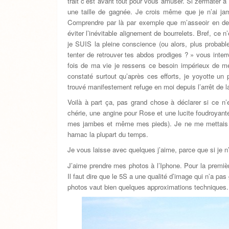
trait c’est avant tout pour vous amuser. Si zermater a
une taille de gagnée. Je crois même que je n’ai j
Comprendre par là par exemple que m’asseoir en deux
éviter l’inévitable alignement de bourrelets. Bref, ce
je SUIS la pleine conscience (ou alors, plus probable, 
tenter de retrouver tes abdos prodiges ? » vous inte
fois de ma vie je ressens ce besoin impérieux de met
constaté surtout qu’après ces efforts, je yoyotte un 
trouvé manifestement refuge en moi depuis l’arrêt de la
Voilà à part ça, pas grand chose à déclarer si ce n’
chérie, une angine pour Rose et une lucite foudroya
mes jambes et même mes pieds). Je ne me mettais d
hamac la plupart du temps.
Je vous laisse avec quelques j’aime, parce que si je n
J’aime prendre mes photos à l’Iphone. Pour la premièr
Il faut dire que le 5S a une qualité d’image qui n’a pa
photos vaut bien quelques approximations techniques.