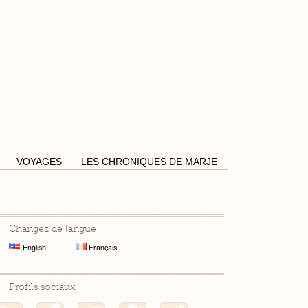
Pensées by Caro
VOYAGES
LES CHRONIQUES DE MARJE
Changez de langue
English
Français
Profils sociaux
Mon flux RSS
Mon profil Facebook
Mon profil Twitter
Mon profil Hellocoton
Mon profil Instagram