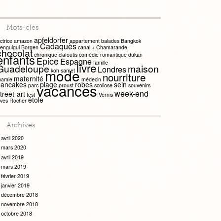
Mots-clés
apfeldorfer
ctrice
amazon
appartement
balades
Bangkok
Cadaquès
enguigui
Borgen
canal +
Chamarande
chocolat
chronique
clafoutis
comédie romantique
dukan
enfants
Epice
Espagne
famille
livre
Guadeloupe
maison
Londres
mode
koh samet
nourriture
maternité
amie
médecin
pancakes
plage
robes
sein
vacances
parc
proust
scoliose
souvenirs
week-end
treet-art
test
Vernis
étole
ves Rocher
Archives
avril 2020
mars 2020
avril 2019
mars 2019
février 2019
janvier 2019
décembre 2018
novembre 2018
octobre 2018