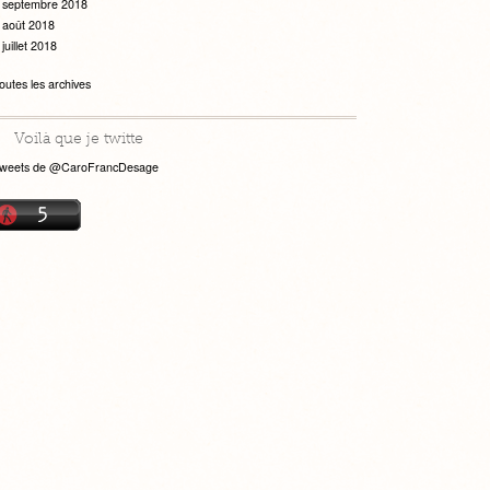
septembre 2018
août 2018
juillet 2018
outes les archives
Voilà que je twitte
weets de @CaroFrancDesage