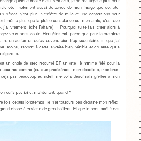
 changé quelque chose c’est bien cela, je ne me flagelle plus pour
amais été finalement aussi détachée de mon image que cet été.
-pièces n’est plus le théâtre de mille et une contorsions pour
 n’est même plus que la pleine conscience est mon amie, c’est que
j’ai vraiment lâché l’affaire). « Pourquoi tu te fais chier alors à
rrogez-vous sans doute. Honnêtement, parce que pour la première
tre en action un corps devenu bien trop sédentaire. Et que j’ai
peu moins, rapport à cette anxiété bien pénible et collante qui a
 cigarette.
est un ongle de pied retourné ET un orteil à minima fêlé pour la
nte pour ma pomme (ou plus précisément mon décolleté, mes bras,
éjà pas beaucoup au soleil, me voilà désormais greffée à mon
’en écris pas ici et maintenant, quand ?
e fois depuis longtemps, je n’ai toujours pas dégainé mon reflex.
s grand chose à envier à de gros boitiers. Et que la spontanéité des