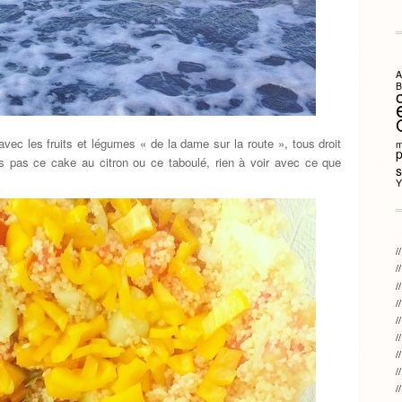
A
B
vec les fruits et légumes « de la dame sur la route », tous droit
m
s pas ce cake au citron ou ce taboulé, rien à voir avec ce que
s
Y