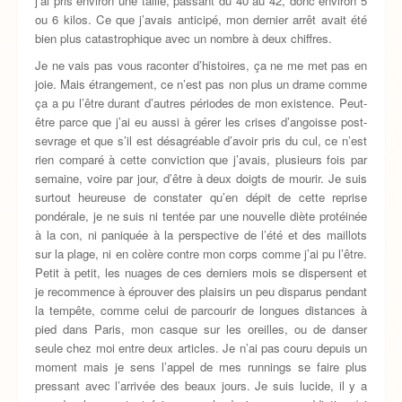
j’ai pris environ une taille, passant du 40 au 42, donc environ 5
ou 6 kilos. Ce que j’avais anticipé, mon dernier arrêt avait été
bien plus catastrophique avec un nombre à deux chiffres.
Je ne vais pas vous raconter d’histoires, ça ne me met pas en
joie. Mais étrangement, ce n’est pas non plus un drame comme
ça a pu l’être durant d’autres périodes de mon existence. Peut-
être parce que j’ai eu aussi à gérer les crises d’angoisse post-
sevrage et que s’il est désagréable d’avoir pris du cul, ce n’est
rien comparé à cette conviction que j’avais, plusieurs fois par
semaine, voire par jour, d’être à deux doigts de mourir. Je suis
surtout heureuse de constater qu’en dépit de cette reprise
pondérale, je ne suis ni tentée par une nouvelle diète protéinée
à la con, ni paniquée à la perspective de l’été et des maillots
sur la plage, ni en colère contre mon corps comme j’ai pu l’être.
Petit à petit, les nuages de ces derniers mois se dispersent et
je recommence à éprouver des plaisirs un peu disparus pendant
la tempête, comme celui de parcourir de longues distances à
pied dans Paris, mon casque sur les oreilles, ou de danser
seule chez moi entre deux articles. Je n’ai pas couru depuis un
moment mais je sens l’appel de mes runnings se faire plus
pressant avec l’arrivée des beaux jours. Je suis lucide, il y a