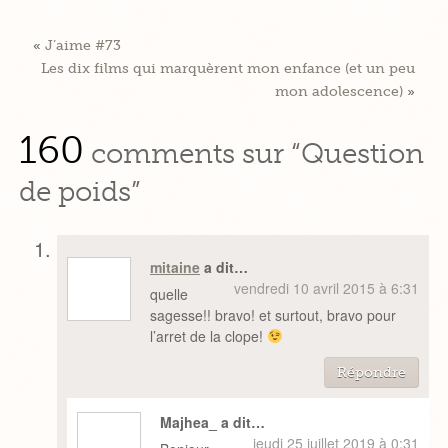
«
J’aime #73
Les dix films qui marquèrent mon enfance (et un peu
mon adolescence)
»
160
comments sur “Question
de poids”
mitaine
a dit…
vendredi 10 avril 2015 à 6:31
quelle
sagesse!! bravo! et surtout, bravo pour
l’arret de la clope!
Répondre
Majhea_ a dit…
jeudi 25 juillet 2019 à 0:31