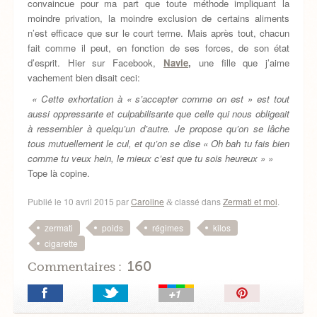
convaincue pour ma part que toute méthode impliquant la
moindre privation, la moindre exclusion de certains aliments
n’est efficace que sur le court terme. Mais après tout, chacun
fait comme il peut, en fonction de ses forces, de son état
d’esprit. Hier sur Facebook,
Navie
,
une fille que j’aime
vachement bien disait ceci:
« Cette exhortation à « s’accepter comme on est » est tout
aussi oppressante et culpabilisante que celle qui nous obligeait
à ressembler à quelqu’un d’autre. Je propose qu’on se lâche
tous mutuellement le cul, et qu’on se dise « Oh bah tu fais bien
comme tu veux hein, le mieux c’est que tu sois heureux » »
Tope là copine.
Publié le
10 avril 2015
par
Caroline
classé dans
Zermati et moi
.
&
,
,
,
,
zermati
poids
régimes
kilos
cigarette
160
Commentaires :
Épingler!