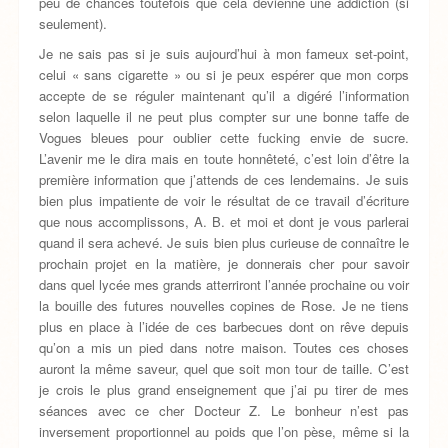
peu de chances toutefois que cela devienne une addiction (si
seulement).
Je ne sais pas si je suis aujourd’hui à mon fameux set-point,
celui « sans cigarette » ou si je peux espérer que mon corps
accepte de se réguler maintenant qu’il a digéré l’information
selon laquelle il ne peut plus compter sur une bonne taffe de
Vogues bleues pour oublier cette fucking envie de sucre.
L’avenir me le dira mais en toute honnêteté, c’est loin d’être la
première information que j’attends de ces lendemains. Je suis
bien plus impatiente de voir le résultat de ce travail d’écriture
que nous accomplissons, A. B. et moi et dont je vous parlerai
quand il sera achevé. Je suis bien plus curieuse de connaître le
prochain projet en la matière, je donnerais cher pour savoir
dans quel lycée mes grands atterriront l’année prochaine ou voir
la bouille des futures nouvelles copines de Rose. Je ne tiens
plus en place à l’idée de ces barbecues dont on rêve depuis
qu’on a mis un pied dans notre maison. Toutes ces choses
auront la même saveur, quel que soit mon tour de taille. C’est
je crois le plus grand enseignement que j’ai pu tirer de mes
séances avec ce cher Docteur Z. Le bonheur n’est pas
inversement proportionnel au poids que l’on pèse, même si la