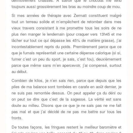
définitivement chassés. A savoir que le chocolat me tend
toujours aussi grossièrement les bras au moindre coup de mou.
Si mes années de thérapie avec Zermati constituent malgré
tout un terreau solide et m’empêchent de retomber dans mes
vieux travers consistant à me promettre tous les soirs de ne
plus rien manger le lendemain (pour craquer vers 13h45 et me
lâcher sur tout ce qui dépasse les 45% de matière grasse), j’ai
incontestablement repris du poids. Premièrement parce que ce
que je fumais représentait une certaine dépense calorique (si si,
fumer c’est un peu du sport, je sais, c’est fou), deuxièmement
parce que même sans m’en apercevoir, j’ai compensé, surtout
au début.
Combien de kilos, je n’en sais rien, parce que depuis que les
piles de ma balance sont tombées en carafe en août dernier, je
ne suis pas remontée dessus. On peut appeler ça du déni ou
on peut se dire que c’est de la sagesse. La vérité est sans
doute au milieu. Disons que ce que je ne sais pas ne me fait
pas mal et que j’ai décidé de ne pas me battre sur tous les
fronts.
De toutes façons, les fringues restent le meilleur baromètre et