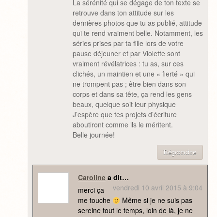
La sérénité qui se dégage de ton texte se
retrouve dans ton attitude sur les
dernières photos que tu as publié, attitude
qui te rend vraiment belle. Notamment, les
séries prises par ta fille lors de votre
pause déjeuner et par Violette sont
vraiment révélatrices : tu as, sur ces
clichés, un maintien et une « fierté » qui
ne trompent pas ; être bien dans son
corps et dans sa tête, ça rend les gens
beaux, quelque soit leur physique
J’espère que tes projets d’écriture
aboutiront comme ils le méritent.
Belle journée!
Répondre
Caroline
a dit…
vendredi 10 avril 2015 à 9:04
merci ça
me touche
Même si je ne suis pas
sereine tout le temps, loin de là, je ne