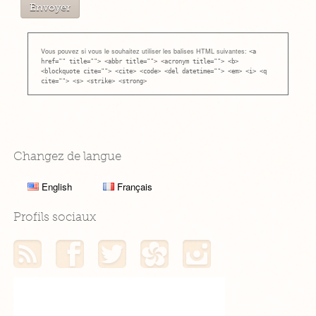
Vous pouvez si vous le souhaitez utiliser les balises HTML suivantes:
<a
href="" title=""> <abbr title=""> <acronym title=""> <b>
<blockquote cite=""> <cite> <code> <del datetime=""> <em> <i> <q
cite=""> <s> <strike> <strong>
Changez de langue
English
Français
Profils sociaux
Mon flux RSS
Mon profil Facebook
Mon profil Twitter
Mon profil Hellocoton
Mon profil Instagram