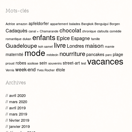
Mots-clés
apfeldorfer
Actrice
amazon
appartement
balades
Bangkok
Benguigui
Borgen
chocolat
Cadaquès
canal +
Chamarande
chronique
clafoutis
comédie
enfants
Epice
Espagne
romantique
dukan
famille
livre
Guadeloupe
maison
Londres
koh samet
mamie
mode
nourriture
maternité
pancakes
plage
médecin
parc
vacances
robes
sein
street-art
proust
scoliose
souvenirs
test
week-end
étole
Vernis
Yves Rocher
Archives
avril 2020
mars 2020
avril 2019
mars 2019
février 2019
janvier 2019