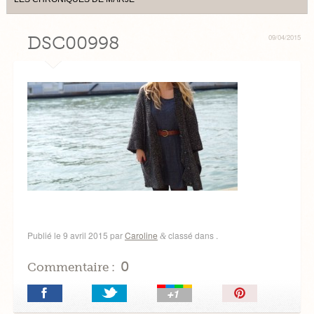
DSC00998
09/04/2015
Publié le
9 avril 2015
par
Caroline
classé dans .
&
0
Commentaire :
Épingler!