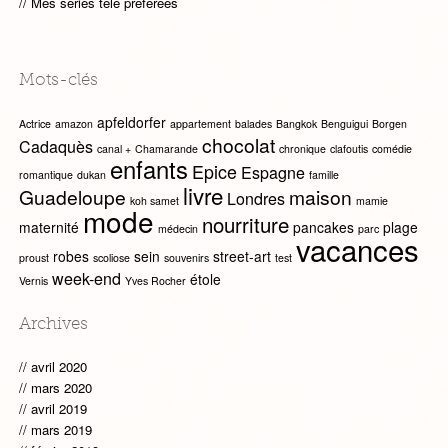
Mes séries télé préférées
Mots-clés
apfeldorfer
Actrice
amazon
appartement
balades
Bangkok
Benguigui
Borgen
chocolat
Cadaquès
canal +
Chamarande
chronique
clafoutis
comédie
enfants
Epice
Espagne
romantique
dukan
famille
livre
Guadeloupe
maison
Londres
koh samet
mamie
mode
nourriture
maternité
pancakes
plage
médecin
parc
vacances
robes
sein
street-art
proust
scoliose
souvenirs
test
week-end
étole
Vernis
Yves Rocher
Archives
avril 2020
mars 2020
avril 2019
mars 2019