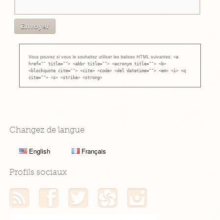
Vous pouvez si vous le souhaitez utiliser les balises HTML suivantes:
<a
href="" title=""> <abbr title=""> <acronym title=""> <b>
<blockquote cite=""> <cite> <code> <del datetime=""> <em> <i> <q
cite=""> <s> <strike> <strong>
Changez de langue
English
Français
Profils sociaux
Mon flux RSS
Mon profil Facebook
Mon profil Twitter
Mon profil Hellocoton
Mon profil Instagram