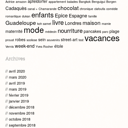
apfeldorfer
Actrice
amazon
appartement
balades
Bangkok
Benguigui
Borgen
chocolat
Cadaquès
canal +
Chamarande
chronique
clafoutis
comédie
enfants
Epice
Espagne
romantique
dukan
famille
livre
Guadeloupe
maison
Londres
koh samet
mamie
mode
nourriture
maternité
pancakes
plage
médecin
parc
vacances
robes
sein
street-art
proust
scoliose
souvenirs
test
week-end
étole
Vernis
Yves Rocher
Archives
avril 2020
mars 2020
avril 2019
mars 2019
février 2019
janvier 2019
décembre 2018
novembre 2018
octobre 2018
septembre 2018