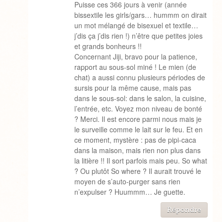
Puisse ces 366 jours à venir (année
bissextile les girls/gars… hummm on dirait
un mot mélangé de bisexuel et textile…
j’dis ça j’dis rien !) n’être que petites joies
et grands bonheurs !!
Concernant Jiji, bravo pour la patience,
rapport au sous-sol miné ! Le mien (de
chat) a aussi connu plusieurs périodes de
sursis pour la même cause, mais pas
dans le sous-sol: dans le salon, la cuisine,
l’entrée, etc. Voyez mon niveau de bonté
? Merci. Il est encore parmi nous mais je
le surveille comme le lait sur le feu. Et en
ce moment, mystère : pas de pipi-caca
dans la maison, mais rien non plus dans
la litière !! Il sort parfois mais peu. So what
? Ou plutôt So where ? Il aurait trouvé le
moyen de s’auto-purger sans rien
n’expulser ? Huummm… Je guette.
Répondre