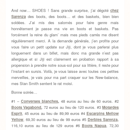
And now… SHOES ! Sans grande surprise, j’ai dégoté
chez
Sarenza
des boots, des boots… et des baskets, bien bien
soldées. J’ai mis des salomés pour faire genre mais
honnêtement je passe ma vie en boots et baskets. Pas
forcément la reine du glam’ mais mes pieds carrés me disent
régulièrement merci. A la demande générale, j’en profite pour
vous faire un petit update sur Jiji, dont je vous parlerai plus
longuement dans un billet, mais donc ma grande n’est pas
allergique et si Jiji est clairement en probation rapport à sa
propension à prendre notre sous-sol pour sa litière, il reste pour
l’instant en sursis. Voilà, je vous laisse avec toutes ces petites
merveilles, je vais pour ma part craquer sur les New-balance,
mes Stan Smith sentent le rat moisi.
Bonne soirée…
#1 –
Converses blanches
,
48 euros au lieu de 60 euros. #2
Boots Vagabond
,
72 euros au lieu de 120 euros. #3
Motardes
Esprit
, 45 euros au lieu de 89,99 euros #4
Escarpins Mellow
Yellow
, 69,30 euros au lieu de 99 euros #5
Derbies Sarenza,
116,10 euros au lieu de 129 euros #6
Boots Napua
, 72,30