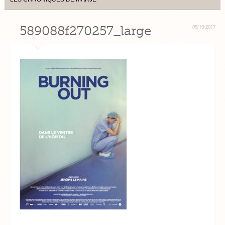
589088f270257_large
05/10/2017