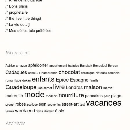
Bons plans
propriétaire
the five little thingd
La vie de Jiji
Mes séries télé préférées
Mots-clés
apfeldorfer
Actrice
amazon
appartement
balades
Bangkok
Benguigui
Borgen
chocolat
Cadaquès
canal +
Chamarande
chronique
clafoutis
comédie
enfants
Epice
Espagne
romantique
dukan
famille
livre
Guadeloupe
maison
Londres
koh samet
mamie
mode
nourriture
maternité
pancakes
plage
médecin
parc
vacances
robes
sein
street-art
proust
scoliose
souvenirs
test
week-end
étole
Vernis
Yves Rocher
Archives