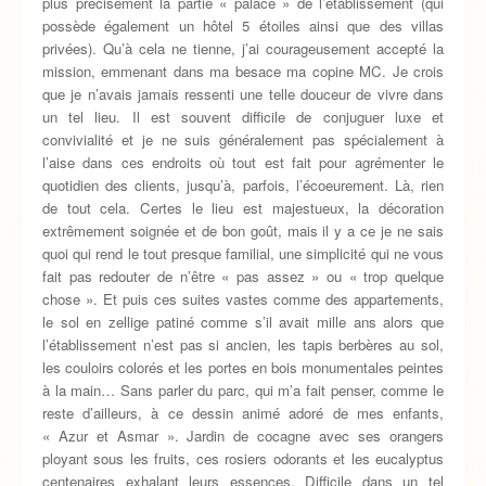
plus précisément la partie « palace » de l’établissement (qui
possède également un hôtel 5 étoiles ainsi que des villas
privées). Qu’à cela ne tienne, j’ai courageusement accepté la
mission, emmenant dans ma besace ma copine MC. Je crois
que je n’avais jamais ressenti une telle douceur de vivre dans
un tel lieu. Il est souvent difficile de conjuguer luxe et
convivialité et je ne suis généralement pas spécialement à
l’aise dans ces endroits où tout est fait pour agrémenter le
quotidien des clients, jusqu’à, parfois, l’écoeurement. Là, rien
de tout cela. Certes le lieu est majestueux, la décoration
extrêmement soignée et de bon goût, mais il y a ce je ne sais
quoi qui rend le tout presque familial, une simplicité qui ne vous
fait pas redouter de n’être « pas assez » ou « trop quelque
chose ». Et puis ces suites vastes comme des appartements,
le sol en zellige patiné comme s’il avait mille ans alors que
l’établissement n’est pas si ancien, les tapis berbères au sol,
les couloirs colorés et les portes en bois monumentales peintes
à la main… Sans parler du parc, qui m’a fait penser, comme le
reste d’ailleurs, à ce dessin animé adoré de mes enfants,
« Azur et Asmar ». Jardin de cocagne avec ses orangers
ployant sous les fruits, ces rosiers odorants et les eucalyptus
centenaires exhalant leurs essences. Difficile dans un tel