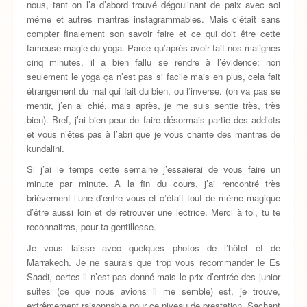
nous, tant on l’a d’abord trouvé dégoulinant de paix avec soi
même et autres mantras instagrammables. Mais c’était sans
compter finalement son savoir faire et ce qui doit être cette
fameuse magie du yoga. Parce qu’après avoir fait nos malignes
cinq minutes, il a bien fallu se rendre à l’évidence: non
seulement le yoga ça n’est pas si facile mais en plus, cela fait
étrangement du mal qui fait du bien, ou l’inverse. (on va pas se
mentir, j’en ai chié, mais après, je me suis sentie très, très
bien). Bref, j’ai bien peur de faire désormais partie des addicts
et vous n’êtes pas à l’abri que je vous chante des mantras de
kundalini.
Si j’ai le temps cette semaine j’essaierai de vous faire un
minute par minute. A la fin du cours, j’ai rencontré très
brièvement l’une d’entre vous et c’était tout de même magique
d’être aussi loin et de retrouver une lectrice. Merci à toi, tu te
reconnaitras, pour ta gentillesse.
Je vous laisse avec quelques photos de l’hôtel et de
Marrakech. Je ne saurais que trop vous recommander le Es
Saadi, certes il n’est pas donné mais le prix d’entrée des junior
suites (ce que nous avions il me semble) est, je trouve,
extrêmement raisonnable pour ce niveau de prestation. Sachant