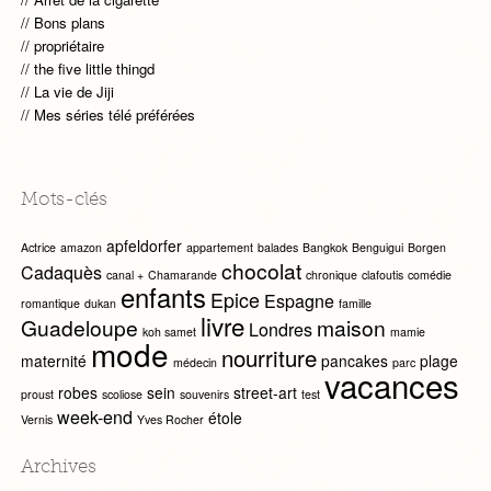
Bons plans
propriétaire
the five little thingd
La vie de Jiji
Mes séries télé préférées
Mots-clés
apfeldorfer
Actrice
amazon
appartement
balades
Bangkok
Benguigui
Borgen
chocolat
Cadaquès
canal +
Chamarande
chronique
clafoutis
comédie
enfants
Epice
Espagne
romantique
dukan
famille
livre
Guadeloupe
maison
Londres
koh samet
mamie
mode
nourriture
maternité
pancakes
plage
médecin
parc
vacances
robes
sein
street-art
proust
scoliose
souvenirs
test
week-end
étole
Vernis
Yves Rocher
Archives