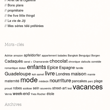
Bons plans
propriétaire
the five little thingd
La vie de Jiji
Mes séries télé préférées
Mots-clés
apfeldorfer
Actrice
amazon
appartement
balades
Bangkok
Benguigui
Borgen
chocolat
Cadaquès
canal +
Chamarande
chronique
clafoutis
comédie
enfants
Epice
Espagne
romantique
dukan
famille
livre
Guadeloupe
maison
Londres
koh samet
mamie
mode
nourriture
maternité
pancakes
plage
médecin
parc
vacances
robes
sein
street-art
proust
scoliose
souvenirs
test
week-end
étole
Vernis
Yves Rocher
Archives