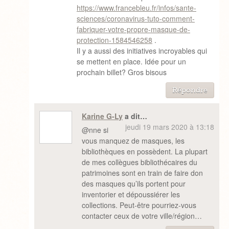
https://www.francebleu.fr/infos/sante-
sciences/coronavirus-tuto-comment-
fabriquer-votre-propre-masque-de-
protection-1584546258
.
Il y a aussi des initiatives incroyables qui
se mettent en place. Idée pour un
prochain billet? Gros bisous
Répondre
Karine G-Ly
a dit…
jeudi 19 mars 2020 à 13:18
@nne si
vous manquez de masques, les
bibliothèques en possèdent. La plupart
de mes collègues bibliothécaires du
patrimoines sont en train de faire don
des masques qu’ils portent pour
inventorier et dépoussiérer les
collections. Peut-être pourriez-vous
contacter ceux de votre ville/région…