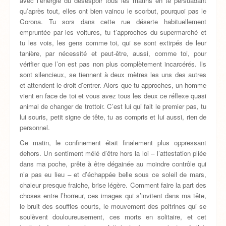
avec l’énergie du désespoir tous les matins en te persuadant
qu’après tout, elles ont bien vaincu le scorbut, pourquoi pas le
Corona. Tu sors dans cette rue déserte habituellement
empruntée par les voitures, tu t’approches du supermarché et
tu les vois, les gens comme toi, qui se sont extirpés de leur
tanière, par nécessité et peut-être, aussi, comme toi, pour
vérifier que l’on est pas non plus complètement incarcérés. Ils
sont silencieux, se tiennent à deux mètres les uns des autres
et attendent le droit d’entrer. Alors que tu approches, un homme
vient en face de toi et vous avez tous les deux ce réflexe quasi
animal de changer de trottoir. C’est lui qui fait le premier pas, tu
lui souris, petit signe de tête, tu as compris et lui aussi, rien de
personnel.
Ce matin, le confinement était finalement plus oppressant
dehors. Un sentiment mêlé d’être hors la loi – l’attestation pliée
dans ma poche, prête à être dégainée au moindre contrôle qui
n’a pas eu lieu – et d’échappée belle sous ce soleil de mars,
chaleur presque fraiche, brise légère. Comment faire la part des
choses entre l’horreur, ces images qui s’invitent dans ma tête,
le bruit des souffles courts, le mouvement des poitrines qui se
soulèvent douloureusement, ces morts en solitaire, et cet