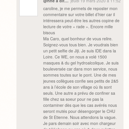
@nne a dit…
jeudi 19 mars 2020 à 11:52
caroline, je me permets de reposter mon
commentaire sur votre billet d’hier car il
intéressera peut-être les autres copine de
lecture de votre « rade ». Encore mille
bisous
Ma Caro, quel bonheur de vous relire.
Soignez-vous tous bien. Je voudrais bien
un petit selfie de Jiji. Je suis IDE dans la
Loire. Ce WE, on nous a volé 1500
masques & du gel hydroalcolique. Je suis
bouleversée car dans mon service, nous
sommes toutes sur le pont. Une de mes
jeunes collègues confie ses petits de 2&5
ans à l’école de son village où ils sont
seuls. Une autre a prévu de confiner sa
fille chez sa soeur pour ne pas la
contaminer dès que les cas avérés nous
seront mutés pour désengorger le CHU
de St Etienne. Nous attendons la vague.
Je pars demain soir avec mon chargeur