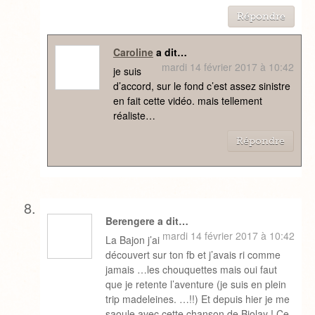
Répondre
Caroline
a dit…
mardi 14 février 2017 à 10:42
je suis
d’accord, sur le fond c’est assez sinistre
en fait cette vidéo. mais tellement
réaliste…
Répondre
Berengere a dit…
mardi 14 février 2017 à 10:42
La Bajon j’ai
découvert sur ton fb et j’avais ri comme
jamais …les chouquettes mais oui faut
que je retente l’aventure (je suis en plein
trip madeleines. …!!) Et depuis hier je me
saoule avec cette chanson de Biolay ! Ce