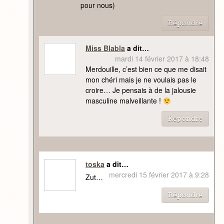
pour nous)
Répondre
Miss Blabla
a dit…
mardi 14 février 2017 à 18:48
Merdouille, c’est bien ce que me disait
mon chéri mais je ne voulais pas le
croire… Je pensais à de la jalousie
masculine malveillante !
Répondre
toska
a dit…
mercredi 15 février 2017 à 9:28
Zut…
Répondre