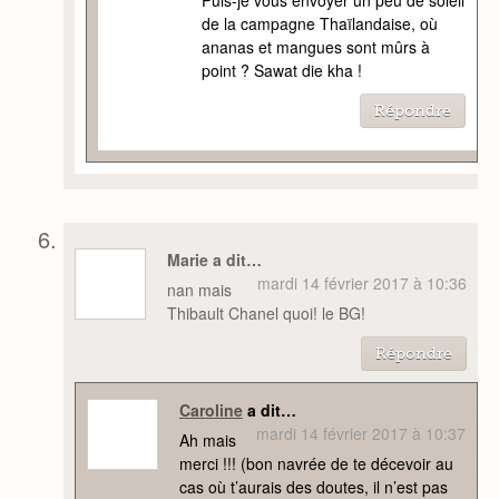
Puis-je vous envoyer un peu de soleil
de la campagne Thaïlandaise, où
ananas et mangues sont mûrs à
point ? Sawat die kha !
Répondre
Marie a dit…
mardi 14 février 2017 à 10:36
nan mais
Thibault Chanel quoi! le BG!
Répondre
Caroline
a dit…
mardi 14 février 2017 à 10:37
Ah mais
merci !!! (bon navrée de te décevoir au
cas où t’aurais des doutes, il n’est pas