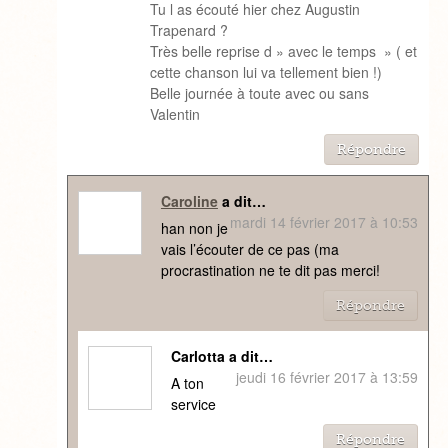
Tu l as écouté hier chez Augustin
Trapenard ?
Très belle reprise d » avec le temps » ( et
cette chanson lui va tellement bien !)
Belle journée à toute avec ou sans
Valentin
Répondre
Caroline
a dit…
mardi 14 février 2017 à 10:53
han non je
vais l’écouter de ce pas (ma
procrastination ne te dit pas merci!
Répondre
Carlotta a dit…
jeudi 16 février 2017 à 13:59
A ton
service
Répondre