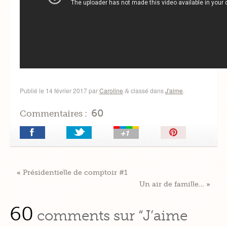
Publié le
14 février 2017
par
Caroline
classé dans
J'aime
.
&
60
Commentaires :
Épingler!
«
Présidentielle de comptoir #1
Un air de famille…
»
60
comments sur “J’aime