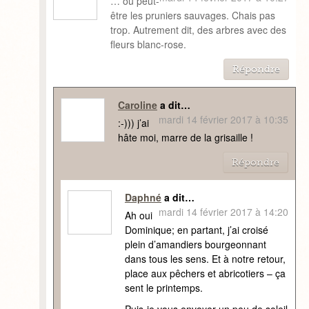
… ou peut-
être les pruniers sauvages. Chais pas
trop. Autrement dit, des arbres avec des
fleurs blanc-rose.
Répondre
Caroline
a dit…
mardi 14 février 2017 à 10:35
:-))) j’ai
hâte moi, marre de la grisaille !
Répondre
Daphné
a dit…
mardi 14 février 2017 à 14:20
Ah oui
Dominique; en partant, j’ai croisé
plein d’amandiers bourgeonnant
dans tous les sens. Et à notre retour,
place aux pêchers et abricotiers – ça
sent le printemps.