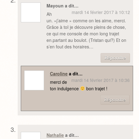
Mayoun a dit…
mardi 14 février 2017 à 10:12
Ah
un. »j’aime » comme on les aime, merci.
Grâce à toI je découvre pleins de chose,
ce qui me console de mon long trajet
en.partant au boulot. (Tristan qui?) Et on
s’en fout des horaires…
Répondre
Caroline
a dit…
mardi 14 février 2017 à 10:36
merci de
ton indulgence
bon trajet !
Répondre
Nathalie
a dit…