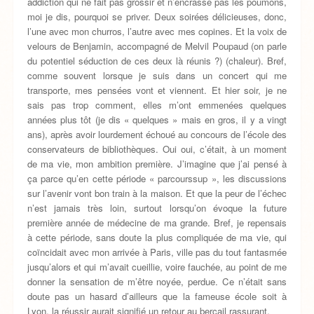
addiction qui ne fait pas grossir et n’encrasse pas les poumons,
moi je dis, pourquoi se priver. Deux soirées délicieuses, donc,
l’une avec mon churros, l’autre avec mes copines. Et la voix de
velours de Benjamin, accompagné de Melvil Poupaud (on parle
du potentiel séduction de ces deux là réunis ?) (chaleur). Bref,
comme souvent lorsque je suis dans un concert qui me
transporte, mes pensées vont et viennent. Et hier soir, je ne
sais pas trop comment, elles m’ont emmenées quelques
années plus tôt (je dis « quelques » mais en gros, il y a vingt
ans), après avoir lourdement échoué au concours de l’école des
conservateurs de bibliothèques. Oui oui, c’était, à un moment
de ma vie, mon ambition première. J’imagine que j’ai pensé à
ça parce qu’en cette période « parcourssup », les discussions
sur l’avenir vont bon train à la maison. Et que la peur de l’échec
n’est jamais très loin, surtout lorsqu’on évoque la future
première année de médecine de ma grande. Bref, je repensais
à cette période, sans doute la plus compliquée de ma vie, qui
coïncidait avec mon arrivée à Paris, ville pas du tout fantasmée
jusqu’alors et qui m’avait cueillie, voire fauchée, au point de me
donner la sensation de m’être noyée, perdue. Ce n’était sans
doute pas un hasard d’ailleurs que la fameuse école soit à
Lyon, la réussir aurait signifié un retour au bercail rassurant.