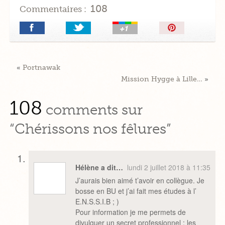
108
Commentaires :
Épingler!
«
Portnawak
Mission Hygge à Lille…
»
108
comments sur
“Chérissons nos fêlures”
Hélène a dit…
lundi 2 juillet 2018 à 11:35
J’aurais bien aimé t’avoir en collègue. Je
bosse en BU et j’ai fait mes études à l’
E.N.S.S.I.B ; )
Pour information je me permets de
divulguer un secret professionnel : les