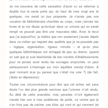
Je me souviens de cette sensation d’avoir vu se refermer à
double tour la seule porte qui, du haut de mes vingt ans et
quelques, me serait un jour proposée. Je n’avais pas une
vocation de bibliothécaire chevillée au corps, mais j’aimais les
livres et je me disais qu’évoluer dans un univers qui en serait
rempli ne pouvait pas être une mauvaise idée. Avec le recul
que j’ai aujourd’hui, je réalise que non seulement j’aurais dépéri
dans ce métier qui requiert des qualités que je ne possède pas
– logique, organisation, rigueur, minutie – et qu’en plus
quelques bibliothèques ont échappé de peu au drame. (quand
on sait que je suis blacklistée de bon nombre d’établissements
pour ne jamais avoir rendu les ouvrages empruntés, on peut
sérieusement s’interroger sur mon équilibre mental d’alors. A
quel moment ai-je pu penser que c’était ma voie ?) (de fait,
j’étais en dépression).
Toutes ces circonvolutions pour dire que cet échec est sans
doute l’un des plus grands services que l’univers m’ait rendu.
Au delà de cette anecdote, mes pensées m’ont également
menée hier soir à mes problèmes de poids, ce ventre que je
n’en finis pas de cacher, ces kilos qui vont et qui viennent (et