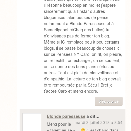
il résonne beaucoup en moi et j’espere
sincèrement qu’à l’instar d’autres
blogueuses talentueuses (je pense
notamment à Blonde Paresseuse et à
Samerlipopette/Chag des Lutins) tu
n’envisages pas de fermer ton blog.
Même si IG remplace peu à peu certains
blogs, il se passe beaucoup de choses ici
sur ce Pensées NY Caro, on rit, on pleure,
on réfléchit , on échange , on se soutient,
on se donne des bons plans séries ou
autres. Tout est plein de bienveillance et
d’empathie. La lecture de ton blog devrait
être remboursée par la Sécu ! Bref je
t’adore Caro et merci encore.
Répondre
Blonde paresseuse
a dit…
mardi 3 juillet 2018 à 8:54
Merci pour le
« talentueuse »…
C’est chaud dans