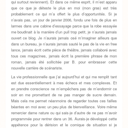
qui surtout reviennent). Et dans ce même esprit, il m’est apparu
que ce que je déteste le plus en moi (mon gras) est très
probablement ce qui m’a offert le plus d’opportunités. Si je
n’avais pas, un jour de janvier 2006, fondu une fois de plus en
larmes dans une cabine d’essayage parce que la robe essayée
me boudinait à la manière d’un pull trop petit, je n’aurais jamais
ouvert ce blog. Je n’aurais jamais osé m’imaginer ailleurs que
dans un bureau, je n’aurais jamais sauté le pas de la vie en free
lance, jamais écrit cette pièce de théâtre, jamais collaboré avec
tous ces magazines, jamais écrit la première phrase de mon
roman, jamais été sollicitée par B. pour embrasser cette
nouvelle carrière de scénariste.
La vie professionnelle que j’ai aujourd’hui et qui me remplit tant
est due essentiellement à mes échecs et mes complexes. Et
en prendre conscience ne m’empêchera pas de m’endormir ce
soir en me promettant de ne pas manger de sucre demain.
Mais cela me permet néanmoins de regarder toutes ces failles
béantes en moi avec un peu plus de bienveillance. Voire même
remercier dame nature ou qui sais-je d’autre de ne pas m’avoir
programmée pour rentrer dans un 36. Aurais-je développé cette
appétence pour la dérision et le comique de situation si je