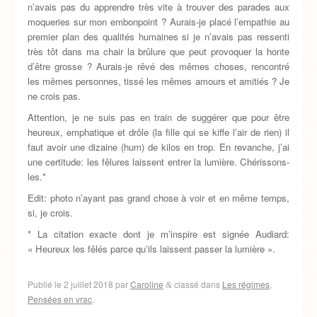
n’avais pas du apprendre très vite à trouver des parades aux
moqueries sur mon embonpoint ? Aurais-je placé l’empathie au
premier plan des qualités humaines si je n’avais pas ressenti
très tôt dans ma chair la brûlure que peut provoquer la honte
d’être grosse ? Aurais-je rêvé des mêmes choses, rencontré
les mêmes personnes, tissé les mêmes amours et amitiés ? Je
ne crois pas.
Attention, je ne suis pas en train de suggérer que pour être
heureux, emphatique et drôle (la fille qui se kiffe l’air de rien) il
faut avoir une dizaine (hum) de kilos en trop. En revanche, j’ai
une certitude: les fêlures laissent entrer la lumière. Chérissons-
les.*
Edit: photo n’ayant pas grand chose à voir et en même temps,
si, je crois.
* La citation exacte dont je m’inspire est signée Audiard:
« Heureux les fêlés parce qu’ils laissent passer la lumière ».
Publié le
2 juillet 2018
par
Caroline
classé dans
Les régimes
,
&
Pensées en vrac
.