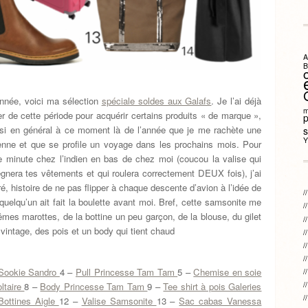
A
B
nnée, voici ma sélection
spéciale soldes aux Galafs
. Je l’ai déjà
m
r de cette période pour acquérir certains produits « de marque »,
ussi en général à ce moment là de l’année que je me rachète une
s
Y
ienne et que se profile un voyage dans les prochains mois. Pour
ère minute chez l’indien en bas de chez moi (coucou la valise qui
prégnera tes vêtements et qui roulera correctement DEUX fois), j’ai
é, histoire de ne pas flipper à chaque descente d’avion à l’idée de
uelqu’un ait fait la boulette avant moi. Bref, cette samsonite me
mêmes marottes, de la bottine un peu garçon, de la blouse, du gilet
 vintage, des pois et un body qui tient chaud
Sookie Sandro
4 –
Pull Princesse Tam Tam
5 –
Chemise en soie
oltaire
8 –
Body Princesse Tam Tam
9 –
Tee shirt à pois Galeries
Bottines Aigle
12 –
Valise Samsonite
13 –
Sac cabas Vanessa