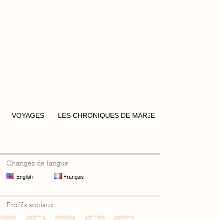
Pensées by Caro
VOYAGES
LES CHRONIQUES DE MARJE
Changez de langue
English
Français
Profils sociaux
Mon flux RSS
Mon profil Facebook
Mon profil Twitter
Mon profil Hellocoton
Mon profil Instagram