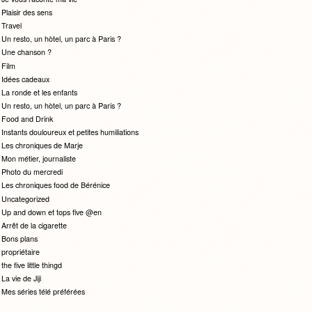
Plaisir des sens
Travel
Un resto, un hòtel, un parc à Paris ?
Une chanson ?
Film
Idées cadeaux
La ronde et les enfants
Un resto, un hòtel, un parc à Paris ?
Food and Drink
Instants douloureux et petites humiliations
Les chroniques de Marje
Mon métier, journaliste
Photo du mercredi
Les chroniques food de Bérénice
Uncategorized
Up and down et tops five @en
Arrêt de la cigarette
Bons plans
propriétaire
the five little thingd
La vie de Jiji
Mes séries télé préférées