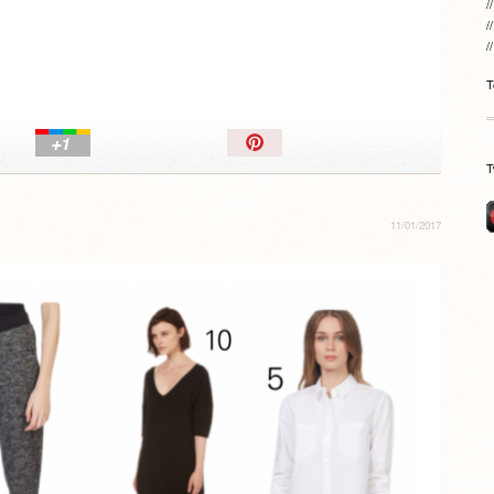
T
Épingler!
T
11/01/2017