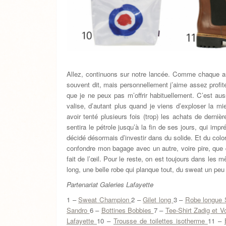
Allez, continuons sur notre lancée. Comme chaque a
souvent dit, mais personnellement j’aime assez profite
que je ne peux pas m’offrir habituellement. C’est a
valise, d’autant plus quand je viens d’exploser la m
avoir tenté plusieurs fois (trop) les achats de derni
sentira le pétrole jusqu’à la fin de ses jours, qui im
décidé désormais d’investir dans du solide. Et du color
confondre mon bagage avec un autre, voire pire, que q
fait de l’œil. Pour le reste, on est toujours dans les 
long, une belle robe qui planque tout, du sweat un peu
Partenariat Galeries Lafayette
1 –
Sweat Champion
2 –
Gilet long
3 –
Robe longue 
Sandro
6 –
Bottines Bobbies
7 –
Tee-Shirt Zadig et V
Lafayette
10 –
Trousse de toilettes isotherme
11 –