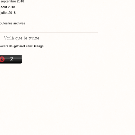
septembre 2018
août 2018
juillet 2018
outes les archives
Voilà que je twitte
weets de @CaroFrancDesage