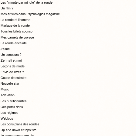
Les "minute par minute" de la ronde
Un film ?
Mes articles dans Psychologies magazine
La ronde et l'homme
Mariage de la ronde
Tous les billets sponso
Mes carnets de voyage
La ronde enceinte
J'aime
Un concours ?
Zermati et moi
Leçons de mode
Envie de livres ?
Coups de calcaire
Nouvelle star
Music
Television
Les nutritionnistes
Ces petits riens
Les régimes
Weblogs
Les bons plans des rondes
Up and down et tops five
Je vous raconte ma vie