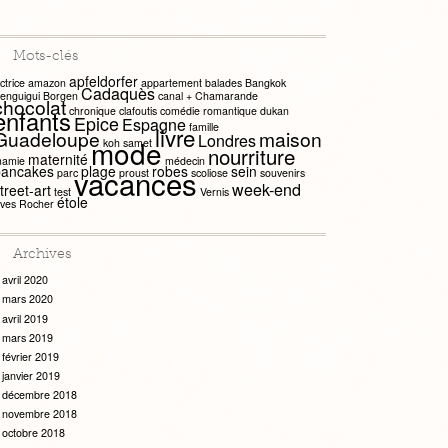
Mots-clés
apfeldorfer
ctrice
amazon
appartement
balades
Bangkok
Cadaquès
enguigui
Borgen
canal +
Chamarande
chocolat
chronique
clafoutis
comédie romantique
dukan
enfants
Epice
Espagne
famille
livre
Guadeloupe
maison
Londres
mode
koh samet
nourriture
maternité
amie
médecin
pancakes
plage
robes
sein
vacances
parc
proust
scoliose
souvenirs
week-end
treet-art
test
Vernis
étole
ves Rocher
Archives
avril 2020
mars 2020
avril 2019
mars 2019
février 2019
janvier 2019
décembre 2018
novembre 2018
octobre 2018