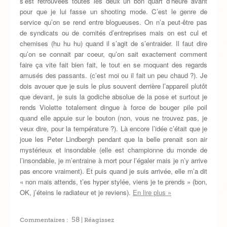
s’est retrouvées toutes les deux un bon quart d’heure avant
pour que je lui fasse un shooting mode. C’est le genre de
service qu’on se rend entre blogueuses. On n’a peut-être pas
de syndicats ou de comités d’entreprises mais on est cul et
chemises (hu hu hu) quand il s’agit de s’entraider. Il faut dire
qu’on se connait par coeur, qu’on sait exactement comment
faire ça vite fait bien fait, le tout en se moquant des regards
amusés des passants. (c’est moi ou il fait un peu chaud ?). Je
dois avouer que je suis le plus souvent derrière l’appareil plutôt
que devant, je suis la godiche absolue de la pose et surtout je
rends Violette totalement dingue à force de bouger pile poil
quand elle appuie sur le bouton (non, vous ne trouvez pas, je
veux dire, pour la température ?). Là encore l’idée c’était que je
joue les Peter Lindbergh pendant que la belle prenait son air
mystérieux et insondable (elle est championne du monde de
l’insondable, je m’entraine à mort pour l’égaler mais je n’y arrive
pas encore vraiment). Et puis quand je suis arrivée, elle m’a dit
« non mais attends, t’es hyper stylée, viens je te prends » (bon,
OK, j’éteins le radiateur et je reviens).
En lire plus »
58
Commentaires :
| Réagissez