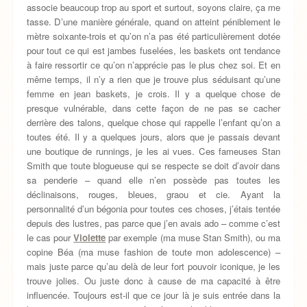
associe beaucoup trop au sport et surtout, soyons claire, ça me
tasse. D’une manière générale, quand on atteint péniblement le
mètre soixante-trois et qu’on n’a pas été particulièrement dotée
pour tout ce qui est jambes fuselées, les baskets ont tendance
à faire ressortir ce qu’on n’apprécie pas le plus chez soi. Et en
même temps, il n’y a rien que je trouve plus séduisant qu’une
femme en jean baskets, je crois. Il y a quelque chose de
presque vulnérable, dans cette façon de ne pas se cacher
derrière des talons, quelque chose qui rappelle l’enfant qu’on a
toutes été. Il y a quelques jours, alors que je passais devant
une boutique de runnings, je les ai vues. Ces fameuses Stan
Smith que toute blogueuse qui se respecte se doit d’avoir dans
sa penderie – quand elle n’en possède pas toutes les
déclinaisons, rouges, bleues, graou et cie. Ayant la
personnalité d’un bégonia pour toutes ces choses, j’étais tentée
depuis des lustres, pas parce que j’en avais ado – comme c’est
le cas pour
Violette
par exemple (ma muse Stan Smith), ou ma
copine Béa (ma muse fashion de toute mon adolescence) –
mais juste parce qu’au delà de leur fort pouvoir iconique, je les
trouve jolies. Ou juste donc à cause de ma capacité à être
influencée. Toujours est-il que ce jour là je suis entrée dans la