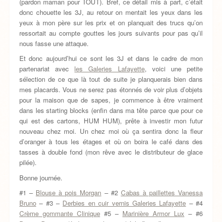
(pardon maman pour TOUT). Bref, ce détail mis à part, c’était
donc chouette les 3J, au retour on mentait les yeux dans les
yeux à mon père sur les prix et on planquait des trucs qu’on
ressortait au compte gouttes les jours suivants pour pas qu’il
nous fasse une attaque.
Et donc aujourd’hui ce sont les 3J et dans le cadre de mon
partenariat avec
les Galeries Lafayette
, voici une petite
sélection de ce que là tout de suite je planquerais bien dans
mes placards. Vous ne serez pas étonnés de voir plus d’objets
pour la maison que de sapes, je commence à être vraiment
dans les starting blocks (enfin dans ma tête parce que pour ce
qui est des cartons, HUM HUM), prête à investir mon futur
nouveau chez moi. Un chez moi où ça sentira donc la fleur
d’oranger à tous les étages et où on boira le café dans des
tasses à double fond (mon rêve avec le distributeur de glace
pilée).
Bonne journée.
#1 –
Blouse à pois Morgan
– #2
Cabas à paillettes Vanessa
Bruno
– #3 –
Derbies en cuir vernis Galeries Lafayette
– #4
Crème gommante Clinique
#5 –
Marinière Armor Lux
– #6