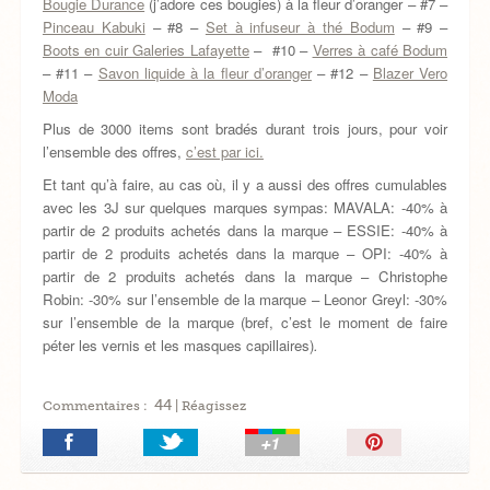
Bougie Durance
(j’adore ces bougies) à la fleur d’oranger – #7 –
Pinceau Kabuki
– #8 –
Set à infuseur à thé Bodum
– #9 –
Boots en cuir Galeries Lafayette
– #10 –
Verres à café Bodum
– #11 –
Savon liquide à la fleur d’oranger
– #12 –
Blazer Vero
Moda
Plus de 3000 items sont bradés durant trois jours, pour voir
l’ensemble des offres,
c’est par ici.
Et tant qu’à faire, au cas où, il y a aussi des offres cumulables
avec les 3J sur quelques marques sympas:
MAVALA: -40% à
partir de 2 produits achetés dans la marque –
ESSIE: -40% à
partir de 2 produits achetés dans la marque –
OPI: -40% à
partir de 2 produits achetés dans la marque –
Christophe
Robin: -30% sur l’ensemble de la marque –
Leonor Greyl: -30%
sur l’ensemble de la marque (bref, c’est le moment de faire
péter les vernis et les masques capillaires)
.
44
Commentaires :
| Réagissez
Épingler!