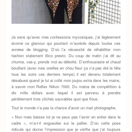
Je sens qu’avec mes confessions mycosiques, j’ai légèrement
écorné ce glamour qui pourtant m’auréole depuis toutes ces
années de blogging. D’où l’a nécessité de réhabiliter mon
fashion statement illico presto. Du coup de matin j’ai dit au
churros, vas-y, prends moi au débotté. D’enthousiaste et chaud
bouillant (avec mes oreilles en chou fleur ça n’a pas été la fête
tous les soirs ces derniers temps) il est devenu totalement
désabusé quand je lui ai collé mon joujou extra dans les mains,
à savoir mon Reflex Nikon 7000. Du matos de compétition à
dix mille dollars avec lequel il est parvenu à prendre
péniblement trois clichés sauvables quoi que flous.
Tout le monde n’a pas la chance d’avoir un mari photographe.
« Non mais baisse toi je ne peux pas t’avoir en entier dans le
cadre », m’a-t-il engueulée sur le pallier. D’où cette pose
ridicule qui donne l’impression que je vérifie que j’ai toujours