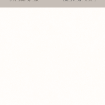
©
Pensées by Caro
Réalisation :
Safea.fr