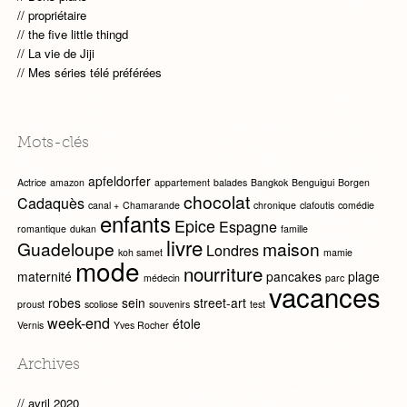
propriétaire
the five little thingd
La vie de Jiji
Mes séries télé préférées
Mots-clés
apfeldorfer
Actrice
amazon
appartement
balades
Bangkok
Benguigui
Borgen
chocolat
Cadaquès
canal +
Chamarande
chronique
clafoutis
comédie
enfants
Epice
Espagne
romantique
dukan
famille
livre
Guadeloupe
maison
Londres
koh samet
mamie
mode
nourriture
maternité
pancakes
plage
médecin
parc
vacances
robes
sein
street-art
proust
scoliose
souvenirs
test
week-end
étole
Vernis
Yves Rocher
Archives
avril 2020