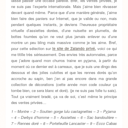
laissé passer une occase pareille. Bref, les ventes privées, je
ne suis pas l’experte internationale. Mais j’aime bien rêvasser
devant quand même. Parce que d’une manière générale, j’aime
bien faire des paniers sur Internet, que je valide ou non, mais
pendant quelques instants, je deviens l’heureuse propriétaire
virtuelle d’assiettes dorées, d’une nuisette en plumetis, de
bottes fourrées qu’on ne veut plus jamais enlever ou d’une
montre un peu bling mais massive comme je les aime. Bref,
pour cette sélection sur
le site de Zalando privé
,
voici ce qui
me titille très sérieusement. Des envies très automnales, parce
que j’adore quand mon churros traine en pyjama, à partir du
moment où ce dernier est à carreaux, que je suis une dingo des
dessous et des jolies culottes et que les rennes dorés qu’on
accroche au sapin, ben j’en ai pas encore dans ma grande
collection de décorations (cette année mon code couleur ça
tombe bien, ce sera blanc et doré). (je ne suis pas folle tu sais).
Tout ça vraiment bradé, ça va de soi, c’est même le principe
des ventes privées…
1 – Montre – 2 – Soutien gorge lulu castagnettes – 3 – Pyjama
– 4 – Derbys d’homme – 5 – Assiettes – 6 – Sac bandoulière –
7 – Rennes doré – 8 – Portefeuille Lancaster – 9 – Ecco Cabas