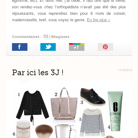
égoïsme, etc). Et donc hier, j’ai cédé, il faut dire que la veille,
son rendez-vous chez l’orthopédiste n’avait pas été des plus
réjouissants, vous reprendrez bien pour 6 mois de corset,
mademoiselle, bref, vous voyez le genre.
En lire plus »
55
Commentaires :
| Réagissez
Épingler!
Par ici les 3J !
11/03/2015