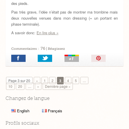
des pieds.
Pas très grave, l’idée n’était pas de montrer ma trombine mais
deux nouvelles venues dans mon dressing (= un portant en
phase terminale).
A savoir donc:
En lire plus »
76
Commentaires :
| Réagissez
Épingler!
Page 3 sur 20
«
1
2
3
4
5
…
10
20
…
»
Dernière page »
Changez de langue
English
Français
Profils sociaux